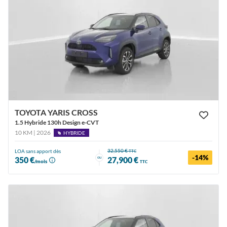
TOYOTA YARIS CROSS
1.5 Hybride 130h Design e-CVT
10 KM | 2026
HYBRIDE
32,550 €
LOA sans apport dès
TTC
-14%
ou
350 €
27,900 €
/mois
TTC