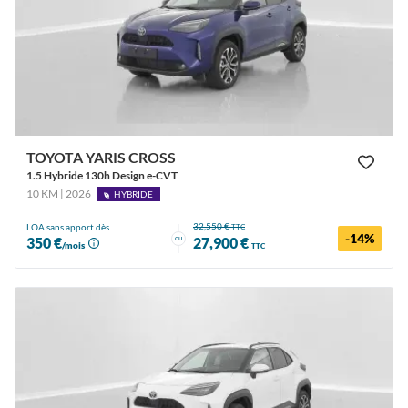
TOYOTA YARIS CROSS
1.5 Hybride 130h Design e-CVT
10 KM | 2026
HYBRIDE
32,550 €
LOA sans apport dès
TTC
-14%
ou
350 €
27,900 €
/mois
TTC