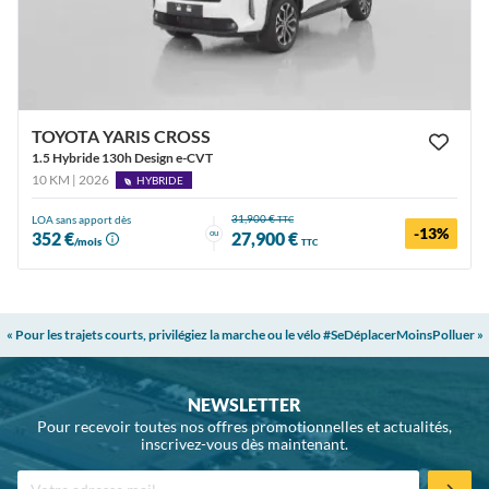
TOYOTA YARIS CROSS
1.5 Hybride 130h Design e-CVT
10 KM | 2026
HYBRIDE
31,900 €
LOA sans apport dès
TTC
-13%
ou
352 €
27,900 €
/mois
TTC
« Pour les trajets courts, privilégiez la marche ou le vélo #SeDéplacerMoinsPolluer »
NEWSLETTER
Pour recevoir toutes nos offres promotionnelles et actualités,
inscrivez-vous dès maintenant.