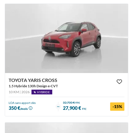
TOYOTA YARIS CROSS
1.5 Hybride 130h Design e-CVT
10 KM | 2026
HYBRIDE
32,700 €
LOA sans apport dès
TTC
-15%
ou
350 €
27,900 €
/mois
TTC