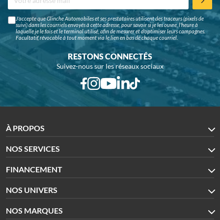
J'accepte que Glinche Automobiles et ses prestataires utilisent des traceurs (pixels de
suivi) dans les courriels envoyés à cette adresse, pour savoir si je les ouvre, l'heure à
laquelle je le fais et le terminal utilisé, afin de mesurer et d'optimiser leurs campagnes.
Facultatif, révocable à tout moment via le lien en bas de chaque courriel.
RESTONS CONNECTÉS
Suivez-nous sur les réseaux sociaux
À PROPOS
NOS SERVICES
FINANCEMENT
NOS UNIVERS
NOS MARQUES