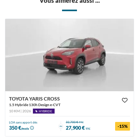
Vous aimerez aussi ...
TOYOTA YARIS CROSS
1.5 Hybride 130h Design e-CVT
10 KM | 2026
HYBRIDE
32,700 €
LOA sans apport dès
TTC
-15%
ou
350 €
27,900 €
/mois
TTC