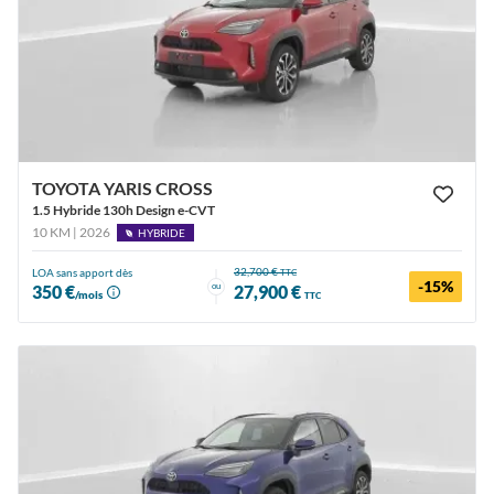
TOYOTA YARIS CROSS
1.5 Hybride 130h Design e-CVT
10 KM | 2026
HYBRIDE
32,700 €
LOA sans apport dès
TTC
-15%
ou
350 €
27,900 €
/mois
TTC