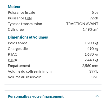
Moteur
Puissance fiscale
5 cv
Puissance
DIN
92 ch
Type de transmission
TRACTION AVANT
Cylindrée
1,490 cm³
Dimensions et volumes
Poids à vide
1,200 kg
Charge utile
490 kg
PTAC
1,690 kg
PTRA
2,440 kg
Empattement
2,560 mm
Volume du coffre minimum
397 L
Volume du réservoir
36 L
Personnalisez votre financement