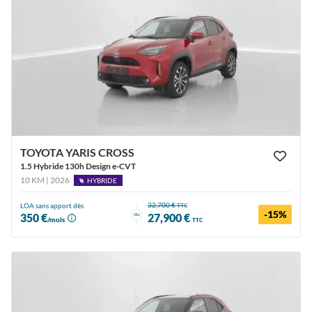
TOYOTA YARIS CROSS
1.5 Hybride 130h Design e-CVT
10 KM | 2026
HYBRIDE
32,700 €
LOA sans apport dès
TTC
-15%
ou
350 €
27,900 €
/mois
TTC