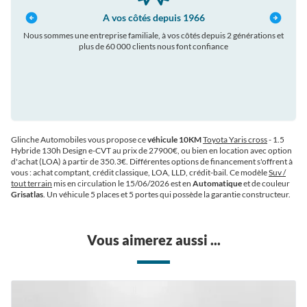
A vos côtés depuis 1966
Nous sommes une entreprise familiale, à vos côtés depuis 2 générations et
plus de 60 000 clients nous font confiance
auto
Glinche Automobiles vous propose ce
véhicule 10KM
Toyota Yaris cross
- 1.5
Hybride 130h Design e-CVT au prix de 27900€
, ou bien en location avec option
d'achat (LOA) à partir de 350.3€
. Différentes options de financement s'offrent à
vous : achat comptant, crédit classique, LOA, LLD, crédit-bail. Ce modèle
Suv /
tout terrain
mis en circulation le 15/06/2026 est en
Automatique
et de couleur
Grisatlas
. Un véhicule 5 places et 5 portes qui possède la garantie constructeur.
Vous aimerez aussi ...