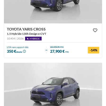
TOYOTA YARIS CROSS
1.5 Hybride 130h Design e-CVT
10 KM | 2026
HYBRIDE
32,550 €
LOA sans apport dès
TTC
-14%
ou
350 €
27,900 €
/mois
TTC