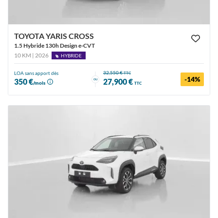
TOYOTA YARIS CROSS
1.5 Hybride 130h Design e-CVT
10 KM | 2026
HYBRIDE
32,550 €
LOA sans apport dès
TTC
-14%
ou
350 €
27,900 €
/mois
TTC