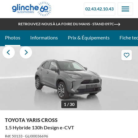
02.43.42.10.43
OUVERT TOUT L'ÉTÉ
RETROUVEZ-NOUS À LA FOIRE DU MANS - STAND 097C
Photos
Informations
Prix & Équipements
Fiche te
1 / 30
TOYOTA YARIS CROSS
1.5 Hybride 130h Design e-CVT
Réf. 50133 - GLI00036696