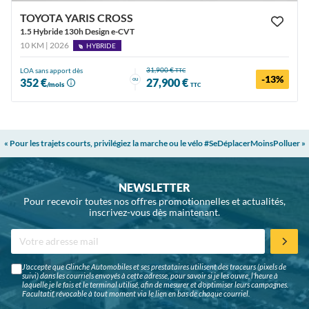
TOYOTA YARIS CROSS
1.5 Hybride 130h Design e-CVT
10 KM | 2026
HYBRIDE
31,900 €
LOA sans apport dès
TTC
-13%
ou
352 €
27,900 €
/mois
TTC
« Pour les trajets courts, privilégiez la marche ou le vélo #SeDéplacerMoinsPolluer »
NEWSLETTER
Pour recevoir toutes nos offres promotionnelles et actualités,
inscrivez-vous dès maintenant.
J'accepte que Glinche Automobiles et ses prestataires utilisent des traceurs (pixels de
suivi) dans les courriels envoyés à cette adresse, pour savoir si je les ouvre, l'heure à
laquelle je le fais et le terminal utilisé, afin de mesurer et d'optimiser leurs campagnes.
Facultatif, révocable à tout moment via le lien en bas de chaque courriel.