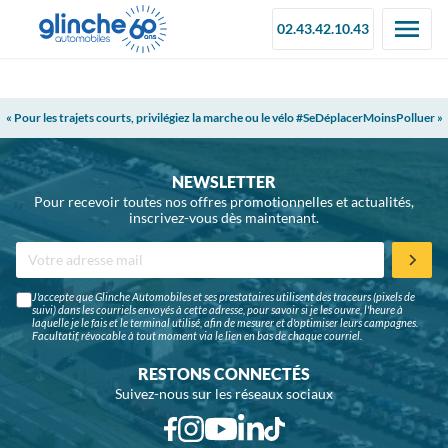
02.43.42.10.43
« Pour les trajets courts, privilégiez la marche ou le vélo #SeDéplacerMoinsPolluer »
NEWSLETTER
Pour recevoir toutes nos offres promotionnelles et actualités,
inscrivez-vous dès maintenant.
J'accepte que Glinche Automobiles et ses prestataires utilisent des traceurs (pixels de
suivi) dans les courriels envoyés à cette adresse, pour savoir si je les ouvre, l'heure à
laquelle je le fais et le terminal utilisé, afin de mesurer et d'optimiser leurs campagnes.
Facultatif, révocable à tout moment via le lien en bas de chaque courriel.
RESTONS CONNECTÉS
Suivez-nous sur les réseaux sociaux