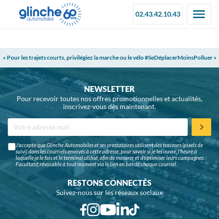
02.43.42.10.43
« Pour les trajets courts, privilégiez la marche ou le vélo #SeDéplacerMoinsPolluer »
NEWSLETTER
Pour recevoir toutes nos offres promotionnelles et actualités,
inscrivez-vous dès maintenant.
J'accepte que Glinche Automobiles et ses prestataires utilisent des traceurs (pixels de
suivi) dans les courriels envoyés à cette adresse, pour savoir si je les ouvre, l'heure à
laquelle je le fais et le terminal utilisé, afin de mesurer et d'optimiser leurs campagnes.
Facultatif, révocable à tout moment via le lien en bas de chaque courriel.
RESTONS CONNECTÉS
Suivez-nous sur les réseaux sociaux