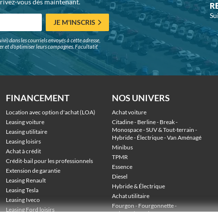
crivez-vous dès maintenant.
R
Su
JE M'INSCRIS
ivi) dans les courriels envoyés à cette adresse,
surer et d'optimiser leurs campagnes. Facultatif,
FINANCEMENT
NOS UNIVERS
Location avec option d'achat (LOA)
Achat voiture
Leasing voiture
Citadine
 - 
Berline
 - 
Break
 - 
Monospace
 - 
SUV & Tout-terrain
 - 
Leasing utilitaire
Hybride
 - 
Électrique
 - 
Van Aménagé
Leasing loisirs
Minibus
Achat à crédit
TPMR
Crédit-bail pour les professionnels
Essence
Extension de garantie
Diesel
Leasing Renault
Hybride & Électrique
Leasing Tesla
Achat utilitaire
Leasing Iveco
Fourgon
 - 
Fourgonnette
 - 
Leasing Ford loisirs
Voiture de société
 - 