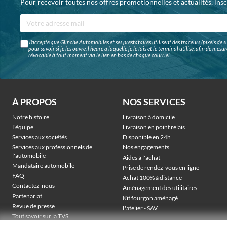
Pour recevoir toutes nos offres promotionnelles et actualités, ins
J'accepte que Glinche Automobiles et ses prestataires utilisent des traceurs (pixels de su
pour savoir si je les ouvre, l'heure à laquelle je le fais et le terminal utilisé, afin de me
révocable à tout moment via le lien en bas de chaque courriel.
À PROPOS
NOS SERVICES
Notre histoire
Livraison à domicile
L'équipe
Livraison en point relais
Services aux sociétés
Disponible en 24h
Services aux professionnels de
Nos engagements
l'automobile
Aides à l'achat
Mandataire automobile
Prise de rendez-vous en ligne
FAQ
Achat 100% à distance
Contactez-nous
Aménagement des utilitaires
Partenariat
Kit fourgon aménagé
Revue de presse
L'atelier - SAV
Tout savoir sur la TVS
Véhicules électriques sociétés