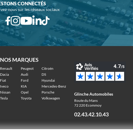
ESTONS CONNECTÉS
ivez-nous sur les réseaux sociaux
NOS MARQUES
Renault
Peugeot
Citroën
Dacia
Audi
DS
Fiat
Ford
Hyundai
Iveco
KIA
Mercedes-Benz
Nissan
Opel
Porsche
Glinche Automobiles
Tesla
Toyota
Volkswagen
Route du Mans
72 220 Ecommoy
02.43.42.10.43