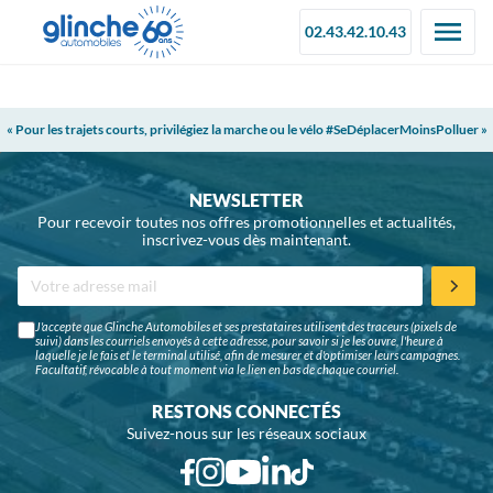
02.43.42.10.43
« Pour les trajets courts, privilégiez la marche ou le vélo #SeDéplacerMoinsPolluer »
NEWSLETTER
Pour recevoir toutes nos offres promotionnelles et actualités,
inscrivez-vous dès maintenant.
J'accepte que Glinche Automobiles et ses prestataires utilisent des traceurs (pixels de
suivi) dans les courriels envoyés à cette adresse, pour savoir si je les ouvre, l'heure à
laquelle je le fais et le terminal utilisé, afin de mesurer et d'optimiser leurs campagnes.
Facultatif, révocable à tout moment via le lien en bas de chaque courriel.
RESTONS CONNECTÉS
Suivez-nous sur les réseaux sociaux