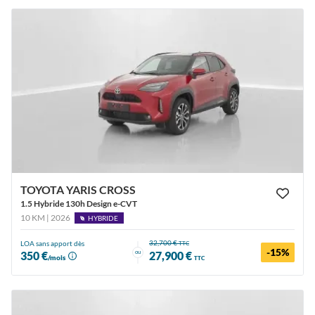
TOYOTA YARIS CROSS
1.5 Hybride 130h Design e-CVT
10 KM | 2026
HYBRIDE
32,700 €
LOA sans apport dès
TTC
-15%
ou
350 €
27,900 €
/mois
TTC