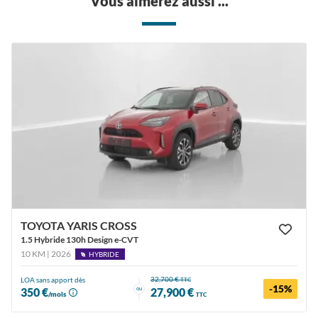
Vous aimerez aussi ...
TOYOTA YARIS CROSS
1.5 Hybride 130h Design e-CVT
10 KM | 2026
HYBRIDE
32,700 €
LOA sans apport dès
TTC
-15%
ou
350 €
27,900 €
/mois
TTC