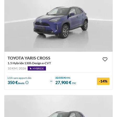
TOYOTA YARIS CROSS
1.5 Hybride 130h Design e-CVT
10 KM | 2026
HYBRIDE
32,550 €
LOA sans apport dès
TTC
-14%
ou
350 €
27,900 €
/mois
TTC