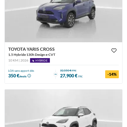
TOYOTA YARIS CROSS
1.5 Hybride 130h Design e-CVT
10 KM | 2026
HYBRIDE
32,550 €
LOA sans apport dès
TTC
-14%
ou
350 €
27,900 €
/mois
TTC