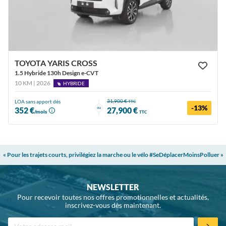
TOYOTA YARIS CROSS
1.5 Hybride 130h Design e-CVT
10 KM | 2026
HYBRIDE
31,900 €
LOA sans apport dès
TTC
-13%
ou
352 €
27,900 €
/mois
TTC
« Pour les trajets courts, privilégiez la marche ou le vélo #SeDéplacerMoinsPolluer »
NEWSLETTER
Pour recevoir toutes nos offres promotionnelles et actualités,
inscrivez-vous dès maintenant.