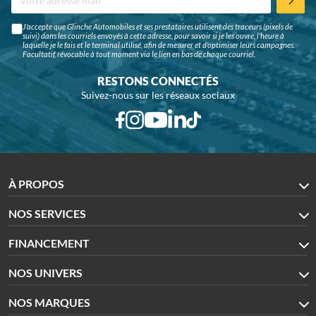
J'accepte que Glinche Automobiles et ses prestataires utilisent des traceurs (pixels de
suivi) dans les courriels envoyés à cette adresse, pour savoir si je les ouvre, l'heure à
laquelle je le fais et le terminal utilisé, afin de mesurer et d'optimiser leurs campagnes.
Facultatif, révocable à tout moment via le lien en bas de chaque courriel.
RESTONS CONNECTÉS
Suivez-nous sur les réseaux sociaux
À PROPOS
NOS SERVICES
FINANCEMENT
NOS UNIVERS
NOS MARQUES