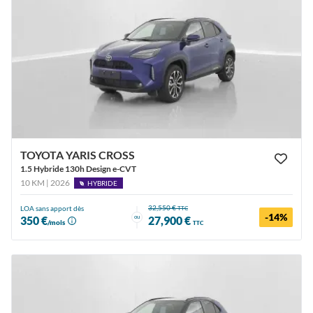
TOYOTA YARIS CROSS
1.5 Hybride 130h Design e-CVT
10 KM | 2026
HYBRIDE
32,550 €
LOA sans apport dès
TTC
-14%
ou
350 €
27,900 €
/mois
TTC