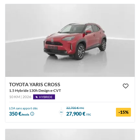
TOYOTA YARIS CROSS
1.5 Hybride 130h Design e-CVT
10 KM | 2026
HYBRIDE
32,700 €
LOA sans apport dès
TTC
-15%
ou
350 €
27,900 €
/mois
TTC