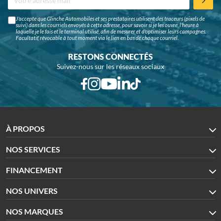
J'accepte que Glinche Automobiles et ses prestataires utilisent des traceurs (pixels de
suivi) dans les courriels envoyés à cette adresse, pour savoir si je les ouvre, l'heure à
laquelle je le fais et le terminal utilisé, afin de mesurer et d'optimiser leurs campagnes.
Facultatif, révocable à tout moment via le lien en bas de chaque courriel.
RESTONS CONNECTÉS
Suivez-nous sur les réseaux sociaux
À PROPOS
NOS SERVICES
FINANCEMENT
NOS UNIVERS
NOS MARQUES