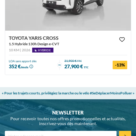
TOYOTA YARIS CROSS
1.5 Hybride 130h Design e-CVT
10 KM | 2026
HYBRIDE
31,900 €
LOA sans apport dès
TTC
-13%
ou
352 €
27,900 €
/mois
TTC
« Pour les trajets courts, privilégiez la marche ou le vélo #SeDéplacerMoinsPolluer »
NEWSLETTER
Pour recevoir toutes nos offres promotionnelles et actualités,
inscrivez-vous dès maintenant.