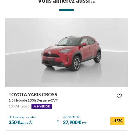
Vous aimerez aussi ...
TOYOTA YARIS CROSS
1.5 Hybride 130h Design e-CVT
10 KM | 2026
HYBRIDE
32,700 €
LOA sans apport dès
TTC
-15%
ou
350 €
27,900 €
/mois
TTC