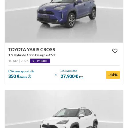
TOYOTA YARIS CROSS
1.5 Hybride 130h Design e-CVT
10 KM | 2026
HYBRIDE
32,550 €
LOA sans apport dès
TTC
-14%
ou
350 €
27,900 €
/mois
TTC