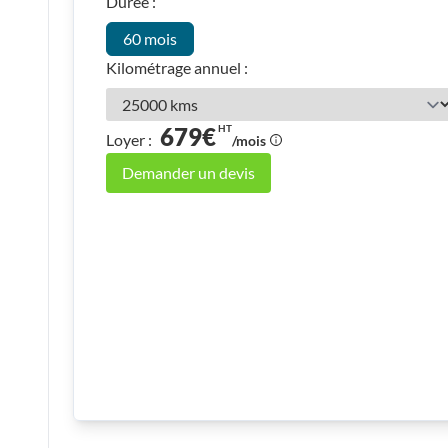
Durée :
60 mois
Kilométrage annuel :
679€
HT
Loyer :
/mois
Demander un devis