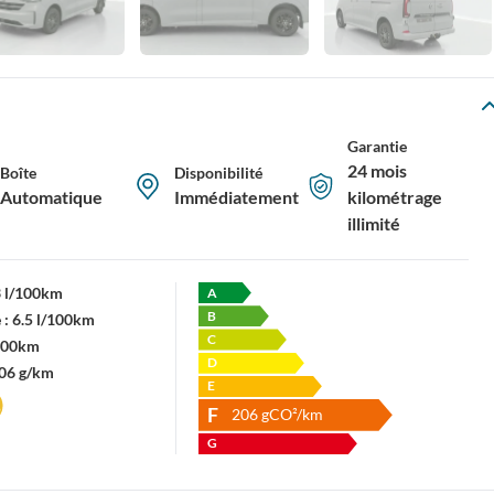
Garantie
24 mois
Boîte
Disponibilité
Automatique
Immédiatement
kilométrage
illimité
3 l/100km
A
B
 :
6.5 l/100km
C
/100km
D
06 g/km
E
F
206
gCO²/km
G