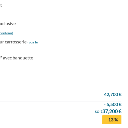
t
xclusive
e contenu)
eur carrosserie
(voir le
yé" avec banquette
42,700 €
- 5,500 €
37,200 €
soit
- 13 %