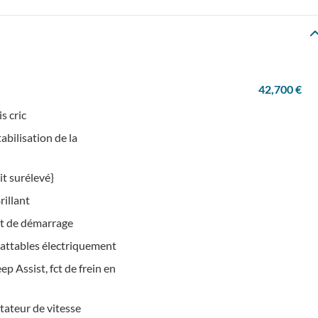
42,700 €
s cric
abilisation de la
it surélevé}
rillant
et de démarrage
abattables électriquement
p Assist, fct de frein en
tateur de vitesse