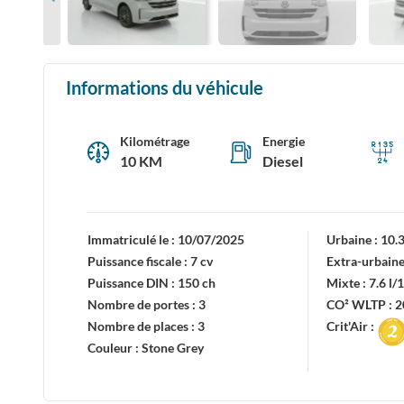
Informations du véhicule
Kilométrage
Energie
10 KM
Diesel
Immatriculé le :
10/07/2025
Urbaine :
10.
Puissance fiscale :
7 cv
Extra-urbaine
Puissance DIN :
150 ch
Mixte :
7.6 l
Nombre de portes :
3
CO² WLTP :
2
Nombre de places :
3
Crit'Air :
Couleur :
Stone Grey