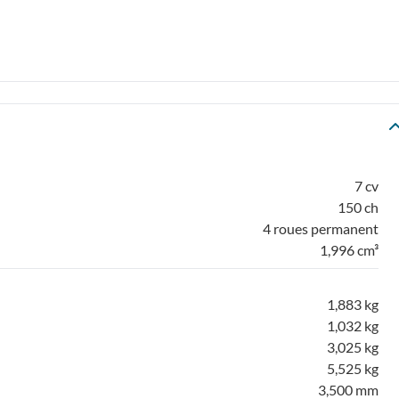
7 cv
150 ch
4 roues permanent
1,996 cm³
1,883 kg
1,032 kg
3,025 kg
5,525 kg
3,500 mm