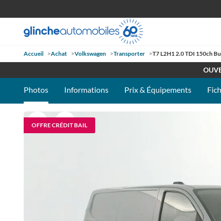
Accueil
>
Achat
>
Volkswagen
>
Transporter
>
T7 L2H1 2.0 TDI 150ch B
RETROUV
OUVE
Photos
Informations
Prix & Équipements
Fic
OFFRE CRÉDIT BAIL