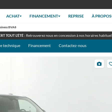
ACHAT
FINANCEMENT
REPRISE
À PROPOS
usiness BVA8
EZ-NOUS À LA FOIRE DU MANS - STAND 097C
: du 10 au 14 septemb
RT TOUT L'ÉTÉ
: Retrouverez nous en concession à nos horaires habituel
he technique
Financement
Contactez-nous
24
photos