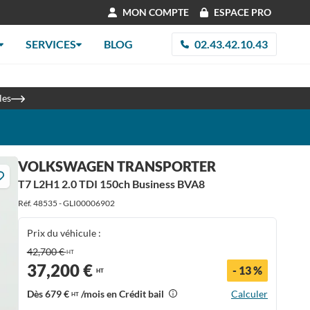
MON COMPTE
ESPACE PRO
SERVICES
BLOG
02.43.42.10.43
re 2026
les
VOLKSWAGEN TRANSPORTER
T7 L2H1 2.0 TDI 150ch Business BVA8
Réf. 48535 - GLI00006902
Prix du véhicule :
42,700 €
HT
37,200 €
- 13 %
HT
Dès
679 €
/mois en Crédit bail
Calculer
HT