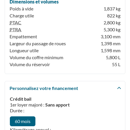
Dimensions et volumes
Poids à vide
1,837 kg
Charge utile
822 kg
PTAC
2,800 kg
PTRA
5,300 kg
Empattement
3,100 mm
Largeur du passage de roues
1,398 mm
Longueur utile
1,598 mm
Volume du coffre minimum
5,800 L
Volume du réservoir
55 L
Personnalisez votre financement
Crédit bail
1er loyer majoré :
Sans apport
Durée :
60 mois
Kilométrage annuel :