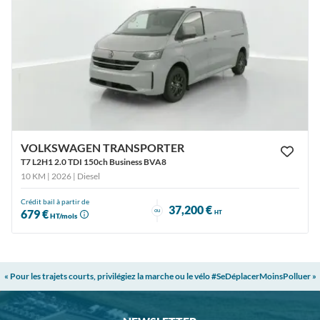
VOLKSWAGEN TRANSPORTER
T7 L2H1 2.0 TDI 150ch Business BVA8
10 KM | 2026
| Diesel
Crédit bail à partir de
37,200 €
ou
679 €
HT
HT/mois
« Pour les trajets courts, privilégiez la marche ou le vélo #SeDéplacerMoinsPolluer »