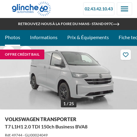
02.43.42.10.43
OUVERT TOUT L'ÉTÉ
RETROUVEZ-NOUS À LA FOIRE DU MANS - STAND 097C
Photos
Informations
Prix & Équipements
Fiche te
OFFRE CRÉDIT BAIL
1 / 25
VOLKSWAGEN TRANSPORTER
T7 L1H1 2.0 TDI 150ch Business BVA8
Réf. 49744 - GLI00024049