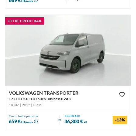
669 €
HT/mois
OFFRE CRÉDIT BAIL
VOLKSWAGEN TRANSPORTER
T7 L1H1 2.0 TDI 150ch Business BVA8
10 KM | 2025
| Diesel
41,840 €
Crédit bail à partir de
HT
-13%
ou
659 €
36,300 €
HT/mois
HT