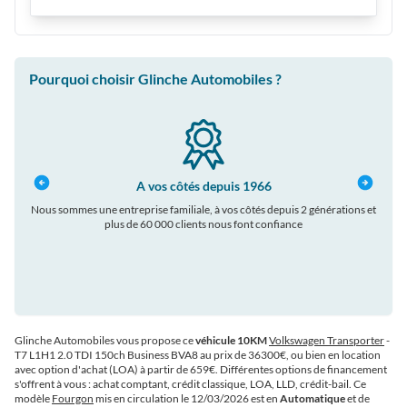
Pourquoi choisir Glinche Automobiles ?
A vos côtés depuis 1966
Nous sommes une entreprise familiale, à vos côtés depuis 2 générations et
plus de 60 000 clients nous font confiance
auto
Glinche Automobiles vous propose ce
véhicule 10KM
Volkswagen Transporter
-
T7 L1H1 2.0 TDI 150ch Business BVA8 au prix de 36300€
, ou bien en location
avec option d'achat (LOA) à partir de 659€
. Différentes options de financement
s'offrent à vous : achat comptant, crédit classique, LOA, LLD, crédit-bail. Ce
modèle
Fourgon
mis en circulation le 12/03/2026 est en
Automatique
et de