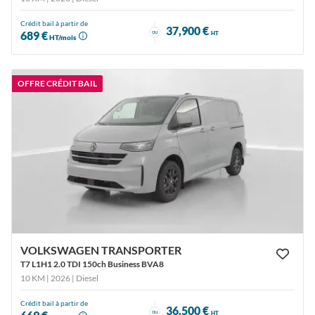
Crédit bail à partir de
37,900 €
ou
689 €
HT
HT/mois
OFFRE CRÉDIT BAIL
VOLKSWAGEN TRANSPORTER
T7 L1H1 2.0 TDI 150ch Business BVA8
10 KM | 2026
| Diesel
Crédit bail à partir de
36,500 €
ou
HT