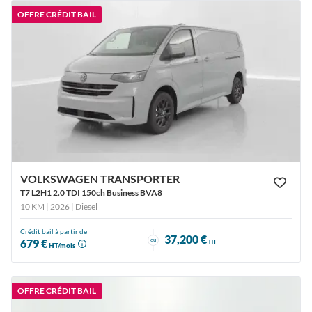
OFFRE CRÉDIT BAIL
VOLKSWAGEN TRANSPORTER
T7 L2H1 2.0 TDI 150ch Business BVA8
10 KM | 2026
| Diesel
Crédit bail à partir de
37,200 €
ou
679 €
HT
HT/mois
OFFRE CRÉDIT BAIL