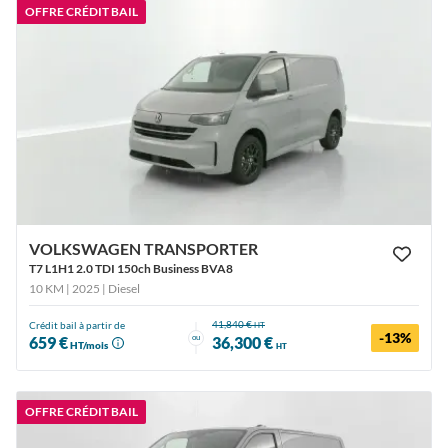
OFFRE CRÉDIT BAIL
VOLKSWAGEN TRANSPORTER
T7 L1H1 2.0 TDI 150ch Business BVA8
10 KM | 2025
| Diesel
41,840 €
Crédit bail à partir de
HT
-13%
ou
659 €
36,300 €
HT/mois
HT
OFFRE CRÉDIT BAIL