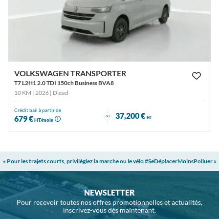
VOLKSWAGEN TRANSPORTER
T7 L2H1 2.0 TDI 150ch Business BVA8
10 KM | 2026
| Diesel
Crédit bail à partir de
37,200 €
ou
679 €
HT
HT/mois
« Pour les trajets courts, privilégiez la marche ou le vélo #SeDéplacerMoinsPolluer »
NEWSLETTER
Pour recevoir toutes nos offres promotionnelles et actualités,
inscrivez-vous dès maintenant.