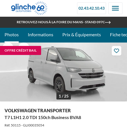
02.43.42.10.43
OUVERT TOUT L'ÉTÉ
RETROUVEZ-NOUS À LA FOIRE DU MANS - STAND 097C
Photos
Informations
Prix & Équipements
Fiche te
OFFRE CRÉDIT BAIL
1 / 25
VOLKSWAGEN TRANSPORTER
T7 L1H1 2.0 TDI 150ch Business BVA8
Réf. 50115 - GLI00035054