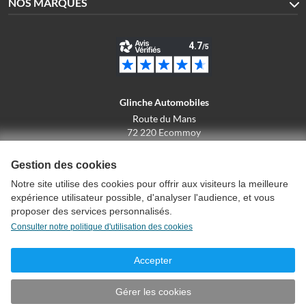
NOS MARQUES
Glinche Automobiles
Route du Mans
72 220 Ecommoy
02.43.42.10.43
Gestion des cookies
Notre site utilise des cookies pour offrir aux visiteurs la meilleure
expérience utilisateur possible, d'analyser l'audience, et vous
Conditions générales de vente
proposer des services personnalisés.
Politique de confidentialité
Consulter notre politique d'utilisation des cookies
Politique d'utilisation des cookies
Mentions légales
Accepter
Créer un compte
Plan du site
Gérer les cookies
© Glinche Automobiles
2026
- v2.2.1