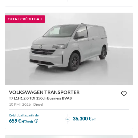
OFFRE CRÉDIT BAIL
VOLKSWAGEN TRANSPORTER
T7 L1H1 2.0 TDI 150ch Business BVA8
10 KM | 2026
| Diesel
Crédit bail à partir de
36,300 €
ou
659 €
HT
HT/mois