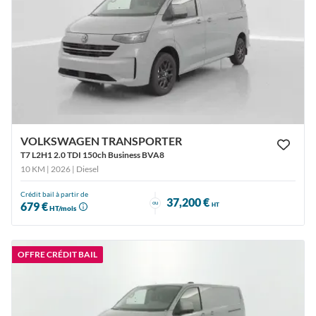
VOLKSWAGEN TRANSPORTER
T7 L2H1 2.0 TDI 150ch Business BVA8
10 KM | 2026
| Diesel
Crédit bail à partir de
37,200 €
ou
679 €
HT
HT/mois
OFFRE CRÉDIT BAIL