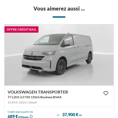
Vous aimerez aussi ...
OFFRE CRÉDIT BAIL
VOLKSWAGEN TRANSPORTER
T7 L2H1 2.0 TDI 150ch Business BVA8
10 KM | 2026
| Diesel
Crédit bail à partir de
37,900 €
ou
689 €
HT
HT/mois