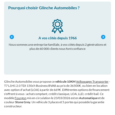
Pourquoi choisir Glinche Automobiles ?
A vos côtés depuis 1966
Nous sommes une entreprise familiale, à vos côtés depuis 2 générations et
plus de 60 000 clients nous font confiance
auto
Glinche Automobiles vous propose ce
véhicule 10KM
Volkswagen Transporter
-
T7 L1H1 2.0 TDI 150ch Business BVA8 au prix de 36500€
, ou bien en location
avec option d'achat (LOA) à partir de 669€
. Différentes options de financement
s'offrent à vous : achat comptant, crédit classique, LOA, LLD, crédit-bail. Ce
modèle
Fourgon
mis en circulation le 23/03/2026 est en
Automatique
et de
couleur
Stone Grey
. Un véhicule 3 places et 5 portes qui possède la garantie
constructeur.