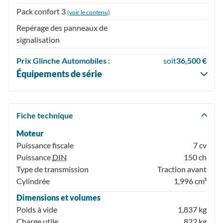
Pack confort 3
(voir le contenu)
Repérage des panneaux de
signalisation
Prix
Glinche Automobiles :
soit
36,500 €
Équipements de série
Fiche technique
Moteur
Puissance fiscale
7 cv
Puissance
DIN
150 ch
Type de transmission
Traction avant
Cylindrée
1,996 cm³
Dimensions et volumes
Poids à vide
1,837 kg
Charge utile
822 kg