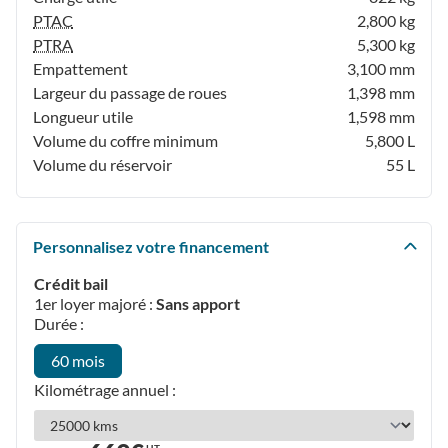
PTAC
2,800 kg
PTRA
5,300 kg
Empattement
3,100 mm
Largeur du passage de roues
1,398 mm
Longueur utile
1,598 mm
Volume du coffre minimum
5,800 L
Volume du réservoir
55 L
Personnalisez votre financement
Crédit bail
1er loyer majoré :
Sans apport
Durée :
60 mois
Kilométrage annuel :