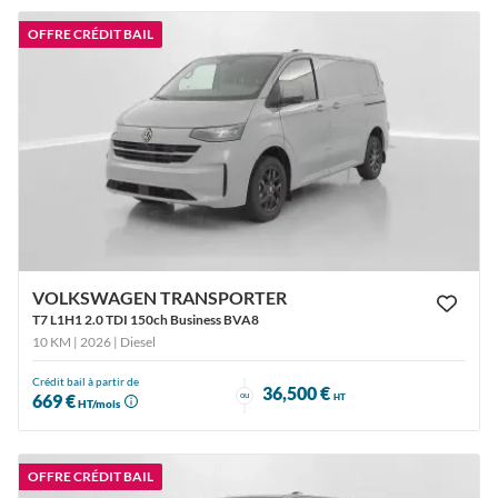
OFFRE CRÉDIT BAIL
VOLKSWAGEN TRANSPORTER
T7 L1H1 2.0 TDI 150ch Business BVA8
10 KM | 2026
| Diesel
Crédit bail à partir de
36,500 €
ou
669 €
HT
HT/mois
OFFRE CRÉDIT BAIL