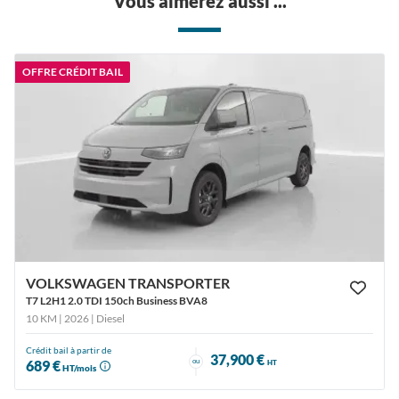
Vous aimerez aussi ...
OFFRE CRÉDIT BAIL
VOLKSWAGEN TRANSPORTER
T7 L2H1 2.0 TDI 150ch Business BVA8
10 KM | 2026
| Diesel
Crédit bail à partir de
37,900 €
ou
689 €
HT
HT/mois