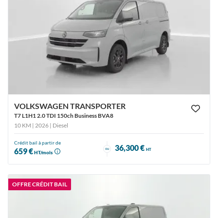
VOLKSWAGEN TRANSPORTER
T7 L1H1 2.0 TDI 150ch Business BVA8
10 KM | 2026
| Diesel
Crédit bail à partir de
36,300 €
ou
659 €
HT
HT/mois
OFFRE CRÉDIT BAIL