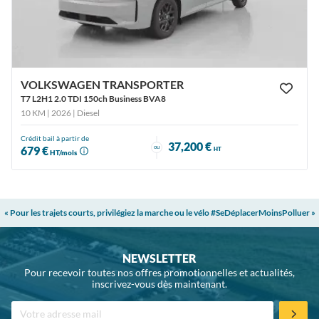
VOLKSWAGEN TRANSPORTER
T7 L2H1 2.0 TDI 150ch Business BVA8
10 KM | 2026
| Diesel
Crédit bail à partir de
37,200 €
ou
679 €
HT
HT/mois
« Pour les trajets courts, privilégiez la marche ou le vélo #SeDéplacerMoinsPolluer »
NEWSLETTER
Pour recevoir toutes nos offres promotionnelles et actualités,
inscrivez-vous dès maintenant.