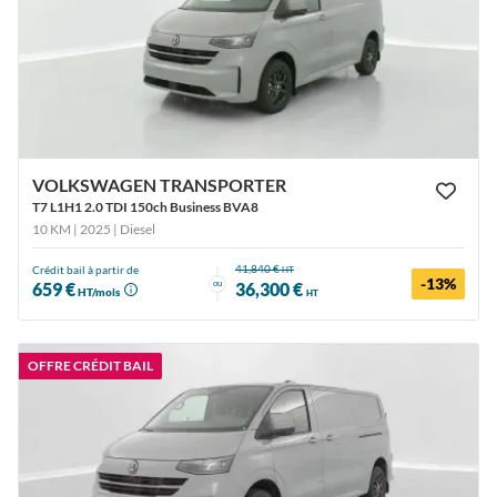
VOLKSWAGEN TRANSPORTER
T7 L1H1 2.0 TDI 150ch Business BVA8
10 KM | 2025
| Diesel
41,840 €
Crédit bail à partir de
HT
-13%
ou
659 €
36,300 €
HT/mois
HT
OFFRE CRÉDIT BAIL