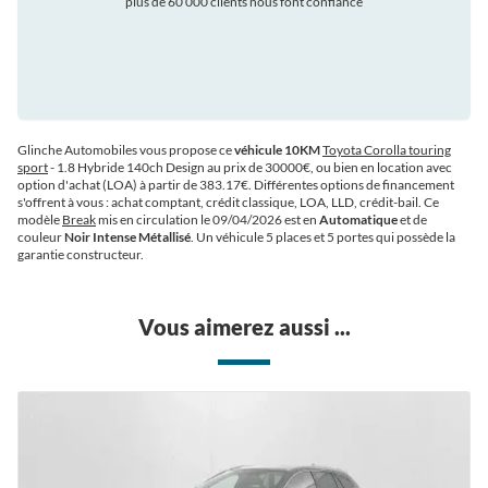
plus de 60 000 clients nous font confiance
auto
Glinche Automobiles vous propose ce
véhicule 10KM
Toyota Corolla touring
sport
- 1.8 Hybride 140ch Design au prix de 30000€
, ou bien en location avec
option d'achat (LOA) à partir de 383.17€
. Différentes options de financement
s'offrent à vous : achat comptant, crédit classique, LOA, LLD, crédit-bail. Ce
modèle
Break
mis en circulation le 09/04/2026 est en
Automatique
et de
couleur
Noir Intense Métallisé
. Un véhicule 5 places et 5 portes qui possède la
garantie constructeur.
Vous aimerez aussi ...