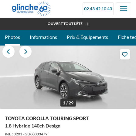
02.43.42.10.43
RETROUVEZ-NOUS À LA FOIRE DU MANS - STAND 097C
OUVERT TOUT L'ÉTÉ
Photos
Informations
Prix & Équipements
Fiche te
1 / 29
TOYOTA COROLLA TOURING SPORT
1.8 Hybride 140ch Design
Réf. 50201 - GLI00033479