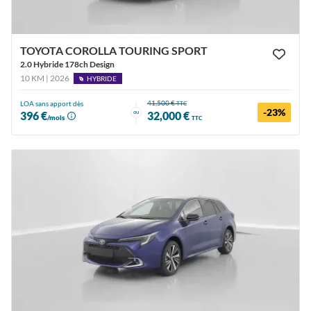
TOYOTA COROLLA TOURING SPORT
2.0 Hybride 178ch Design
10 KM | 2026
HYBRIDE
41,500 €
LOA sans apport dès
TTC
-23%
ou
396 €
32,000 €
/mois
TTC