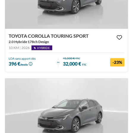
TOYOTA COROLLA TOURING SPORT
2.0 Hybride 178ch Design
10 KM | 2026
HYBRIDE
41,500 €
LOA sans apport dès
TTC
-23%
ou
396 €
32,000 €
/mois
TTC