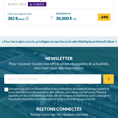
10 KM | 2026
HYBRIDE
39,500 €
LOA sans apport dès
TTC
-24%
ou
382 €
30,000 €
/mois
TTC
« Pour les trajets courts, privilégiez la marche ou le vélo #SeDéplacerMoinsPolluer »
NEWSLETTER
Pour recevoir toutes nos offres promotionnelles et actualités,
inscrivez-vous dès maintenant.
J'accepte que Glinche Automobiles et ses prestataires utilisent des traceurs (pixels de
suivi) dans les courriels envoyés à cette adresse, pour savoir si je les ouvre, l'heure à
laquelle je le fais et le terminal utilisé, afin de mesurer et d'optimiser leurs campagnes.
Facultatif, révocable à tout moment via le lien en bas de chaque courriel.
RESTONS CONNECTÉS
Suivez-nous sur les réseaux sociaux