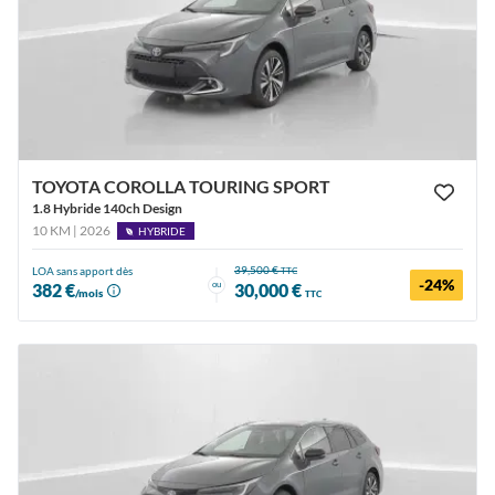
TOYOTA COROLLA TOURING SPORT
1.8 Hybride 140ch Design
10 KM | 2026
HYBRIDE
39,500 €
LOA sans apport dès
TTC
-24%
ou
382 €
30,000 €
/mois
TTC