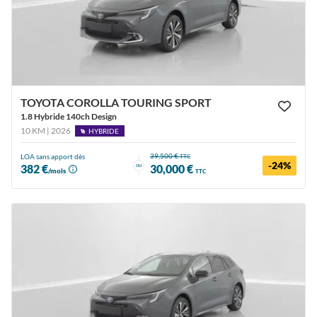
TOYOTA COROLLA TOURING SPORT
1.8 Hybride 140ch Design
10 KM | 2026
HYBRIDE
39,500 €
LOA sans apport dès
TTC
-24%
ou
382 €
30,000 €
/mois
TTC