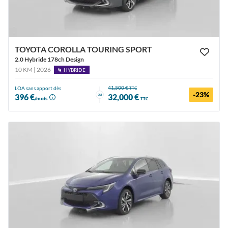
TOYOTA COROLLA TOURING SPORT
2.0 Hybride 178ch Design
10 KM | 2026
HYBRIDE
41,500 €
LOA sans apport dès
TTC
-23%
ou
396 €
32,000 €
/mois
TTC