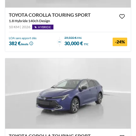
TOYOTA COROLLA TOURING SPORT
1.8 Hybride 140ch Design
10 KM | 2026
HYBRIDE
39,500 €
LOA sans apport dès
TTC
-24%
ou
382 €
30,000 €
/mois
TTC
TOYOTA COROLLA TOURING SPORT