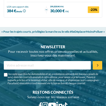
39,200 €
LOA sans apport dès
TTC
-23%
ou
384 €
30,000 €
/mois
TTC
« Pour les trajets courts, privilégiez la marche ou le vélo #SeDéplacerMoinsPolluer »
NEWSLETTER
Pour recevoir toutes nos offres promotionnelles et actualités,
inscrivez-vous dès maintenant.
J'accepte que Glinche Automobiles et ses prestataires utilisent des traceurs (pixels de
suivi) dans les courriels envoyés à cette adresse, pour savoir si je les ouvre, l'heure à
laquelle je le fais et le terminal utilisé, afin de mesurer et d'optimiser leurs campagnes.
Facultatif, révocable à tout moment via le lien en bas de chaque courriel.
RESTONS CONNECTÉS
Suivez-nous sur les réseaux sociaux