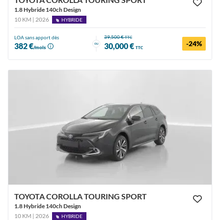
1.8 Hybride 140ch Design
10 KM | 2026
HYBRIDE
39,500 €
LOA sans apport dès
TTC
-24%
ou
382 €
30,000 €
/mois
TTC
TOYOTA COROLLA TOURING SPORT
1.8 Hybride 140ch Design
10 KM | 2026
HYBRIDE