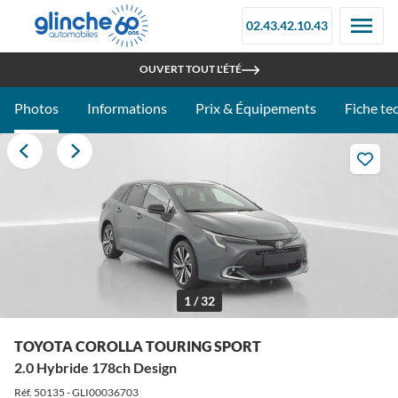
02.43.42.10.43
RETROUVEZ-NOUS À LA FOIRE DU MANS - STAND 097C
OUVERT TOUT L'ÉTÉ
Photos
Informations
Prix & Équipements
Fiche te
1 / 32
TOYOTA COROLLA TOURING SPORT
2.0 Hybride 178ch Design
Réf. 50135 - GLI00036703