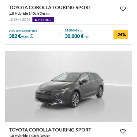
TOYOTA COROLLA TOURING SPORT
1.8 Hybride 140ch Design
10 KM | 2026
HYBRIDE
39,500 €
LOA sans apport dès
TTC
-24%
ou
382 €
30,000 €
/mois
TTC
TOYOTA COROLLA TOURING SPORT
1.8 Hybride 140ch Design