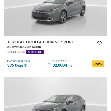
TOYOTA COROLLA TOURING SPORT
2.0 Hybride 178ch Design
10 KM | 2026
HYBRIDE
41,500 €
LOA sans apport dès
TTC
-23%
ou
396 €
32,000 €
/mois
TTC