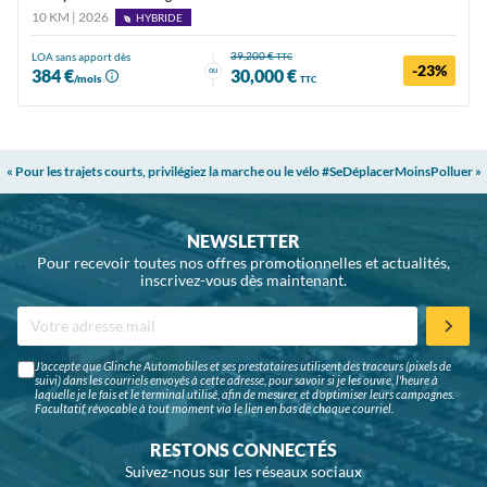
10 KM | 2026
HYBRIDE
39,200 €
LOA sans apport dès
TTC
-23%
ou
384 €
30,000 €
/mois
TTC
« Pour les trajets courts, privilégiez la marche ou le vélo #SeDéplacerMoinsPolluer »
NEWSLETTER
Pour recevoir toutes nos offres promotionnelles et actualités,
inscrivez-vous dès maintenant.
J'accepte que Glinche Automobiles et ses prestataires utilisent des traceurs (pixels de
suivi) dans les courriels envoyés à cette adresse, pour savoir si je les ouvre, l'heure à
laquelle je le fais et le terminal utilisé, afin de mesurer et d'optimiser leurs campagnes.
Facultatif, révocable à tout moment via le lien en bas de chaque courriel.
RESTONS CONNECTÉS
Suivez-nous sur les réseaux sociaux