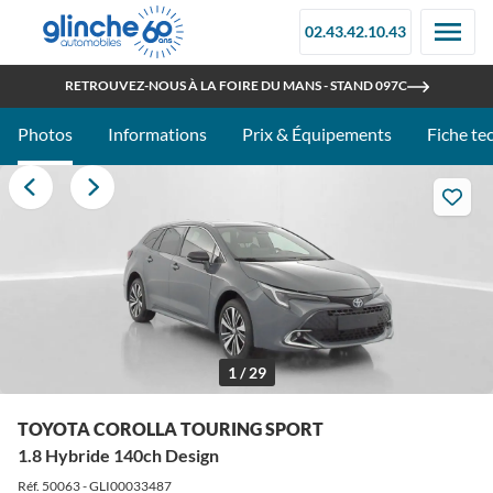
02.43.42.10.43
OUVERT TOUT L'ÉTÉ
RETROUVEZ-NOUS À LA FOIRE DU MANS - STAND 097C
Photos
Informations
Prix & Équipements
Fiche te
1 / 29
TOYOTA COROLLA TOURING SPORT
1.8 Hybride 140ch Design
Réf. 50063 - GLI00033487