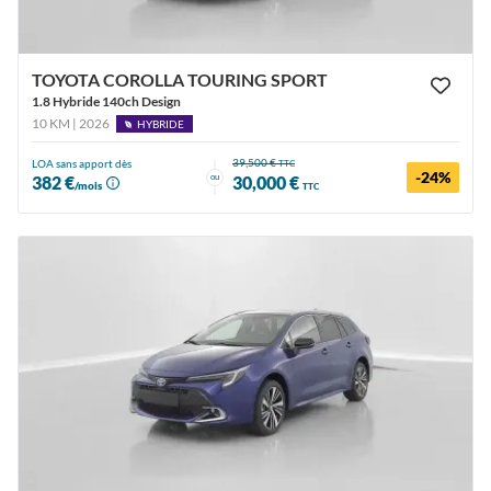
TOYOTA COROLLA TOURING SPORT
1.8 Hybride 140ch Design
10 KM | 2026
HYBRIDE
39,500 €
LOA sans apport dès
TTC
-24%
ou
382 €
30,000 €
/mois
TTC