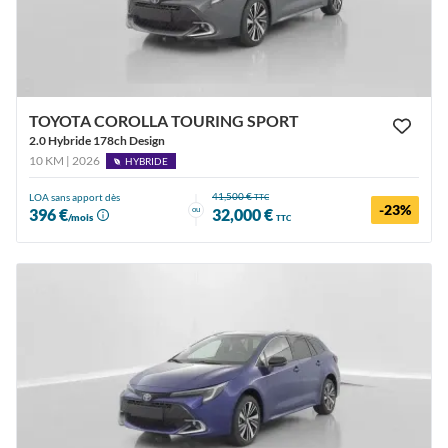
TOYOTA COROLLA TOURING SPORT
2.0 Hybride 178ch Design
10 KM | 2026
HYBRIDE
41,500 €
LOA sans apport dès
TTC
-23%
ou
396 €
32,000 €
/mois
TTC