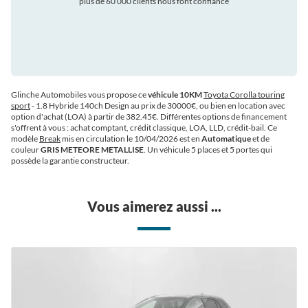
plus de 60 000 clients nous font confiance
auto
Glinche Automobiles vous propose ce
véhicule 10KM
Toyota Corolla touring
sport
- 1.8 Hybride 140ch Design au prix de 30000€
, ou bien en location avec
option d'achat (LOA) à partir de 382.45€
. Différentes options de financement
s'offrent à vous : achat comptant, crédit classique, LOA, LLD, crédit-bail. Ce
modèle
Break
mis en circulation le 10/04/2026 est en
Automatique
et de
couleur
GRIS METEORE METALLISE
. Un véhicule 5 places et 5 portes qui
possède la garantie constructeur.
Vous aimerez aussi ...