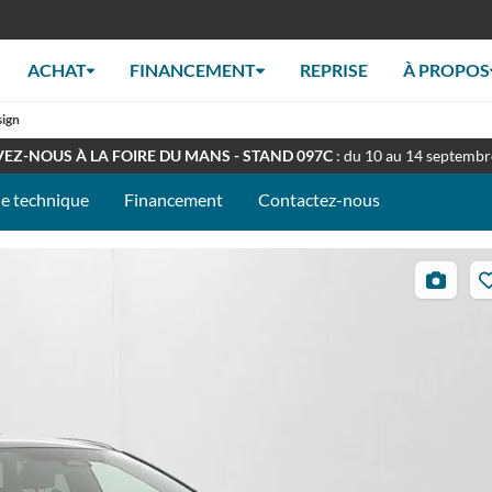
ACHAT
FINANCEMENT
REPRISE
À PROPOS
sign
RT TOUT L'ÉTÉ
: Retrouverez nous en concession à nos horaires habituel
EZ-NOUS À LA FOIRE DU MANS - STAND 097C
: du 10 au 14 septemb
he technique
Financement
Contactez-nous
29
photos