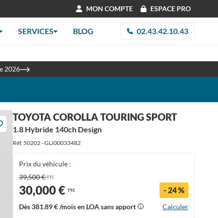
MON COMPTE
ESPACE PRO
SERVICES
BLOG
02.43.42.10.43
les
re 2026
TOYOTA COROLLA TOURING SPORT
1.8 Hybride 140ch Design
Réf. 50202 - GLI00033482
Prix du véhicule :
39,500 €
TTC
30,000 €
- 24 %
TTC
Dès
381.89 €
/mois en LOA sans apport
Calculer