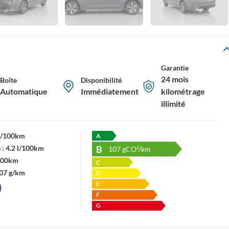
Garantie
24 mois
Boîte
Disponibilité
Automatique
Immédiatement
kilométrage
illimité
 l/100km
A
B
 :
4.2 l/100km
107
gCO²/km
/100km
C
07 g/km
D
E
F
G