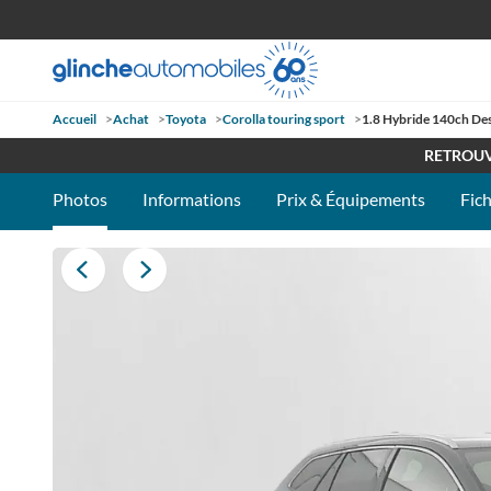
Accueil
>
Achat
>
Toyota
>
Corolla touring sport
>
1.8 Hybride 140ch De
OUVE
RETROUV
Photos
Informations
Prix & Équipements
Fic