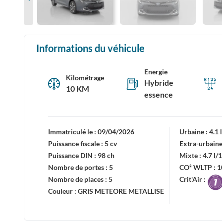
Informations du véhicule
Energie
Kilométrage
Hybride
10 KM
essence
Immatriculé le :
09/04/2026
Urbaine :
4.1
Puissance fiscale :
5 cv
Extra-urbaine
Puissance DIN :
98 ch
Mixte :
4.7 l
Nombre de portes :
5
CO² WLTP :
1
Nombre de places :
5
Crit'Air :
Couleur :
GRIS METEORE METALLISE