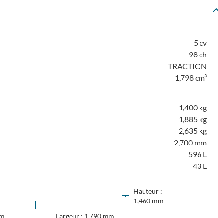
5 cv
98 ch
TRACTION
1,798 cm³
1,400 kg
1,885 kg
2,635 kg
2,700 mm
596 L
43 L
Hauteur :
1,460 mm
mm
Largeur : 1,790 mm