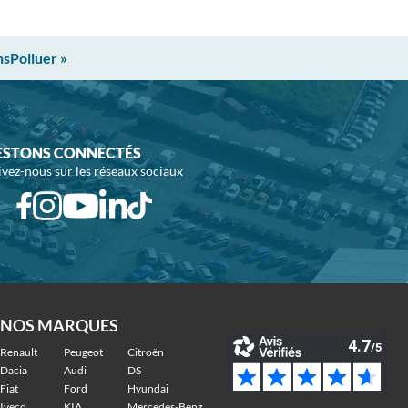
nsPolluer »
ESTONS CONNECTÉS
ivez-nous sur les réseaux sociaux
NOS MARQUES
Renault
Peugeot
Citroën
Dacia
Audi
DS
Fiat
Ford
Hyundai
Iveco
KIA
Mercedes-Benz