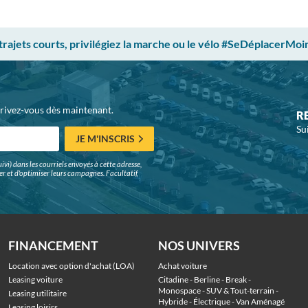
 trajets courts, privilégiez la marche ou le vélo #SeDéplacerMoi
crivez-vous dès maintenant.
R
Su
JE M'INSCRIS
ivi) dans les courriels envoyés à cette adresse,
surer et d'optimiser leurs campagnes. Facultatif,
FINANCEMENT
NOS UNIVERS
Location avec option d'achat (LOA)
Achat voiture
Leasing voiture
Citadine
 - 
Berline
 - 
Break
 - 
Monospace
 - 
SUV & Tout-terrain
 - 
Leasing utilitaire
Hybride
 - 
Électrique
 - 
Van Aménagé
Leasing loisirs