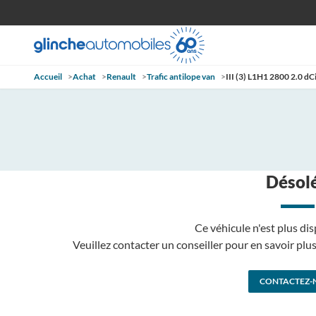
Accueil
>
Achat
>
Renault
>
Trafic antilope van
>
III (3) L1H1 2800 2.0 dC
Désolé
Ce véhicule n'est plus dis
Veuillez contacter un conseiller pour en savoir pl
CONTACTEZ-