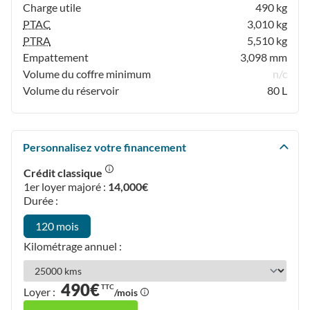
Charge utile
490 kg
PTAC
3,010 kg
PTRA
5,510 kg
Empattement
3,098 mm
Volume du coffre minimum
n/c
Volume du réservoir
80 L
Personnalisez votre financement
Crédit classique
1er loyer majoré :
14,000€
Durée :
120 mois
Kilométrage annuel :
490€
TTC
Loyer :
/mois