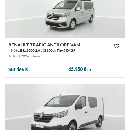
RENAULT TRAFIC ANTILOPE VAN
III (3) L1H1 2800 2.0 dCi 150ch Flex5 EAG9
10 KM | 2026
| Diesel
65,950 €
Sur devis
ou
TTC