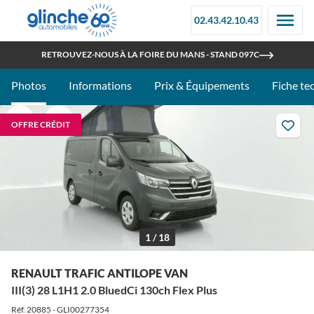
02.43.42.10.43
OUVERT TOUT L'ÉTÉ
RETROUVEZ-NOUS À LA FOIRE DU MANS - STAND 097C
Photos
Informations
Prix & Équipements
Fiche te
OFFRE CRÉDIT
1 / 18
RENAULT TRAFIC ANTILOPE VAN
III(3) 28 L1H1 2.0 BluedCi 130ch Flex Plus
Réf. 20885 - GLI00277354