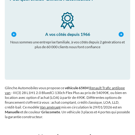
A vos côtés depuis 1966
Nous sommes une entreprise familiale, à vos côtés depuis 2 générations et
plus de 60 000 clients nous font confiance
auto
Glinche Automobiles vous propose ce
véhicule 65KM
Renault Trafic antilope
van
- III(3) 28 L1H1 2.0 BluedCi 130ch Flex Plus au prix de 54090€
, ou bien en
location avec option d'achat (LOA) à partir de 490€
. Différentes options de
financement s'offrent à vous : achat comptant, crédit classique, LOA, LLD,
crédit-bail. Ce modèle
Van aménagé
mis en circulation le 29/01/2026 est en
Manuelle
et de couleur
Griscomete
. Un véhicule 3 places et 4 portes qui possède
la garantie constructeur.