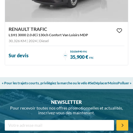
RENAULT TRAFIC
L1H1 3000 2.0 dCi 130ch Confort Van Loisirs MDP
30,326 KM | 2024
| Diesel
53,069 €
TTC
Sur devis
ou
35,900 €
TTC
« Pour les trajets courts, privilégiez la marche ou le vélo #SeDéplacerMoinsPolluer »
NEWSLETTER
Pour recevoir toutes nos offres promotionnelles et actualités,
inscrivez-vous dès maintenant.