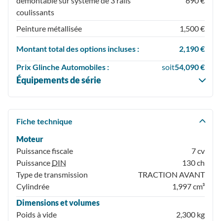
démontable sur système de 3 rails
690 €
coulissants
Peinture métallisée
1,500 €
Montant total des options incluses :
2,190 €
Prix
Glinche Automobiles :
soit
54,090 €
Équipements de série
Fiche technique
Moteur
Puissance fiscale
7 cv
Puissance
DIN
130 ch
Type de transmission
TRACTION AVANT
Cylindrée
1,997 cm³
Dimensions et volumes
Poids à vide
2,300 kg