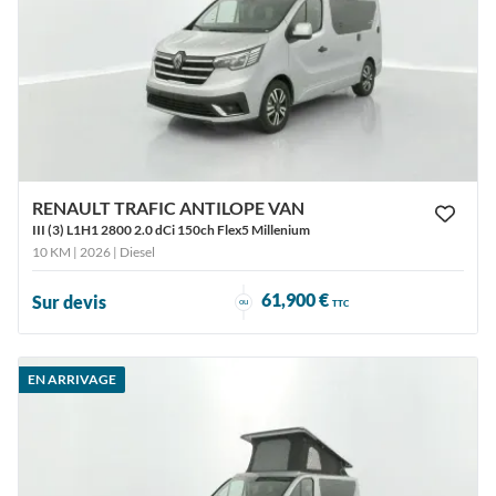
RENAULT TRAFIC ANTILOPE VAN
III (3) L1H1 2800 2.0 dCi 150ch Flex5 Millenium
10 KM | 2026
| Diesel
61,900 €
Sur devis
ou
TTC
EN ARRIVAGE