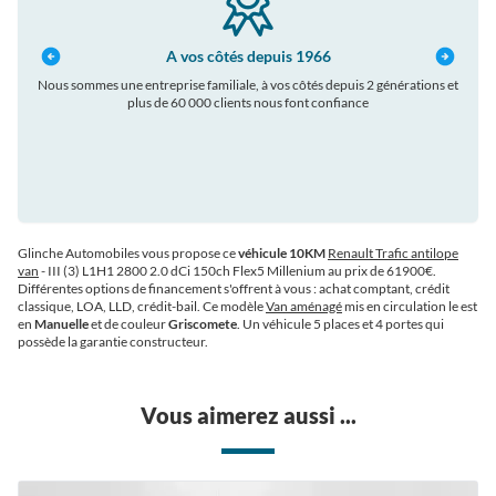
A vos côtés depuis 1966
Nous sommes une entreprise familiale, à vos côtés depuis 2 générations et
plus de 60 000 clients nous font confiance
auto
Glinche Automobiles vous propose ce
véhicule 10KM
Renault Trafic antilope
van
- III (3) L1H1 2800 2.0 dCi 150ch Flex5 Millenium au prix de 61900€
.
Différentes options de financement s'offrent à vous : achat comptant, crédit
classique, LOA, LLD, crédit-bail. Ce modèle
Van aménagé
mis en circulation le est
en
Manuelle
et de couleur
Griscomete
. Un véhicule 5 places et 4 portes qui
possède la garantie constructeur.
Vous aimerez aussi ...