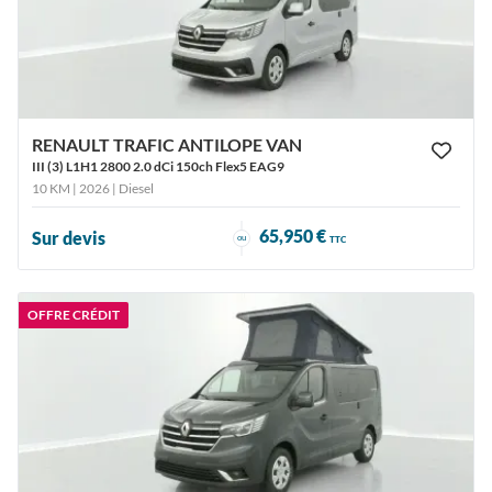
RENAULT TRAFIC ANTILOPE VAN
III (3) L1H1 2800 2.0 dCi 150ch Flex5 EAG9
10 KM | 2026
| Diesel
65,950 €
Sur devis
ou
TTC
OFFRE CRÉDIT