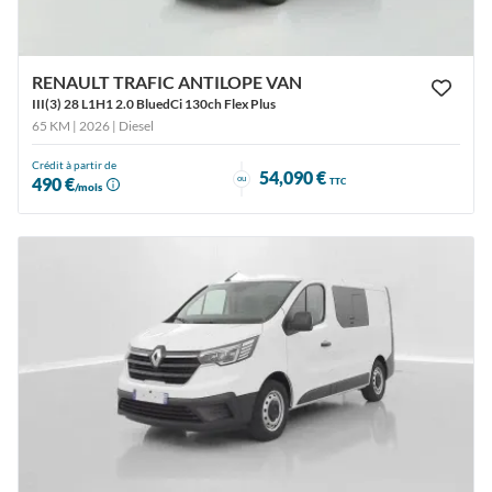
RENAULT TRAFIC ANTILOPE VAN
III(3) 28 L1H1 2.0 BluedCi 130ch Flex Plus
65 KM | 2026
| Diesel
Crédit à partir de
54,090 €
ou
490 €
TTC
/mois