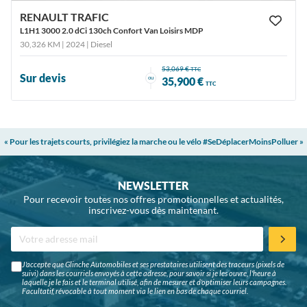
RENAULT TRAFIC
L1H1 3000 2.0 dCi 130ch Confort Van Loisirs MDP
30,326 KM | 2024
| Diesel
53,069 €
TTC
Sur devis
ou
35,900 €
TTC
« Pour les trajets courts, privilégiez la marche ou le vélo #SeDéplacerMoinsPolluer »
NEWSLETTER
Pour recevoir toutes nos offres promotionnelles et actualités,
inscrivez-vous dès maintenant.
J'accepte que Glinche Automobiles et ses prestataires utilisent des traceurs (pixels de
suivi) dans les courriels envoyés à cette adresse, pour savoir si je les ouvre, l'heure à
laquelle je le fais et le terminal utilisé, afin de mesurer et d'optimiser leurs campagnes.
Facultatif, révocable à tout moment via le lien en bas de chaque courriel.