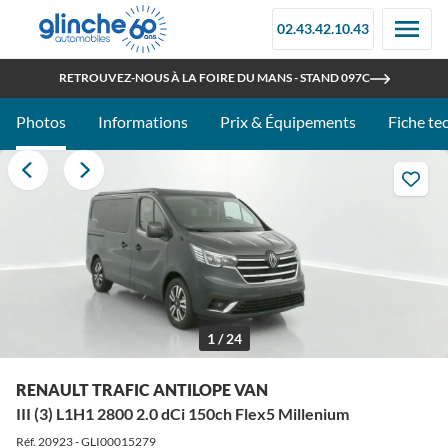
02.43.42.10.43
OUVERT TOUT L'ÉTÉ
RETROUVEZ-NOUS À LA FOIRE DU MANS - STAND 097C
Photos
Informations
Prix & Équipements
Fiche te
1 / 24
RENAULT TRAFIC ANTILOPE VAN
III (3) L1H1 2800 2.0 dCi 150ch Flex5 Millenium
Réf. 20923 - GLI00015279