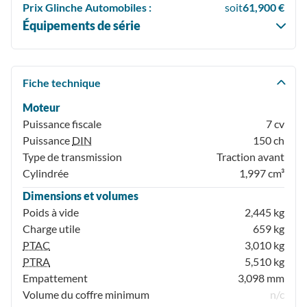
Prix
Glinche Automobiles :
soit
61,900 €
Équipements de série
Fiche technique
Moteur
Puissance fiscale
7 cv
Puissance
DIN
150 ch
Type de transmission
Traction avant
Cylindrée
1,997 cm³
Dimensions et volumes
Poids à vide
2,445 kg
Charge utile
659 kg
PTAC
3,010 kg
PTRA
5,510 kg
Empattement
3,098 mm
Volume du coffre minimum
n/c