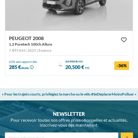
PEUGEOT 2008
1.2 Puretech 100ch Allure
7,895 KM | 2025
| Essence
31,950 €
LOA sans apport dès
TTC
-36%
ou
285 €
20,500 €
/mois
TTC
« Pour les trajets courts, privilégiez la marche ou le vélo #SeDéplacerMoinsPolluer »
NEWSLETTER
Pour recevoir toutes nos offres promotionnelles et actualités,
inscrivez-vous dès maintenant.