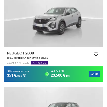
PEUGEOT 2008
II 1.2 Hybrid 145ch Style e-DCS6
12,083 KM | 2025
HYBRIDE
32,670 €
LOA sans apport dès
TTC
-28%
ou
351 €
23,500 €
/mois
TTC