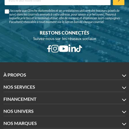
J'accepte que Glinche Automobiles et ses prestataires utilisent des traceurs (pixels de
suivi) dans les courriels envoyés à cette adresse, pour savoir si je les ouvre, l'heure à
laquelle je le fais et le terminal utilisé, afin de mesurer et d'optimiser leurs campagnes.
Facultatif, révocable à tout moment via le lien en bas de chaque courriel.
RESTONS CONNECTÉS
Suivez-nous sur les réseaux sociaux
À PROPOS
NOS SERVICES
FINANCEMENT
NOS UNIVERS
NOS MARQUES