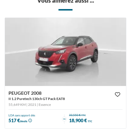
Vous aimerez aussi ...
PEUGEOT 2008
II 1.2 Puretech 130ch GT Pack EAT8
55,649 KM | 2021
| Essence
33,550 €
LOA sans apport dès
TTC
ou
517 €
18,900 €
/mois
TTC