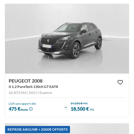
PEUGEOT 2008
II 1.2 PureTech 130ch GT EAT8
42,872 KM | 2021
| Essence
34,250 €
LOA sans apport dès
TTC
ou
475 €
18,500 €
/mois
TTC
REPRISE ARGUS®️ + 2000€ OFFERTS