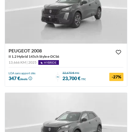
PEUGEOT 2008
II 1.2 Hybrid 145ch Style e-DCS6
13,666 KM | 2025
HYBRIDE
32,670 €
LOA sans apport dès
TTC
-27%
ou
347 €
23,700 €
/mois
TTC