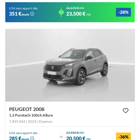
32,670 €
LOA sans apport dès
TTC
-28%
ou
351 €
23,500 €
/mois
TTC
PEUGEOT 2008
1.2 Puretech 100ch Allure
7,895 KM | 2025
| Essence
31,950 €
LOA sans apport dès
TTC
-36%
ou
285 €
20,500 €
/mois
TTC