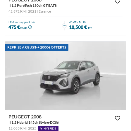
II 1.2 PureTech 130ch GT EAT8
42,872 KM | 2021
| Essence
34,250 €
LOA sans apport dès
TTC
ou
475 €
18,500 €
/mois
TTC
REPRISE ARGUS®️ + 2000€ OFFERTS
PEUGEOT 2008
II 1.2 Hybrid 145ch Style e-DCS6
12,083 KM | 2025
HYBRIDE