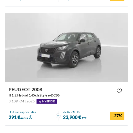
PEUGEOT 2008
II 1.2 Hybrid 145ch Style e-DCS6
3,109 KM | 2025
HYBRIDE
32,670 €
LOA sans apport dès
TTC
-27%
ou
291 €
23,900 €
/mois
TTC