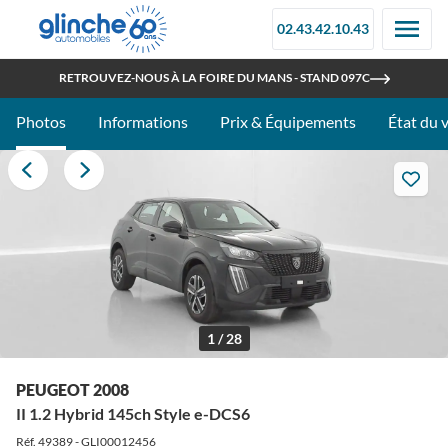
02.43.42.10.43
OUVERT TOUT L'ÉTÉ
RETROUVEZ-NOUS À LA FOIRE DU MANS - STAND 097C
Photos
Informations
Prix & Équipements
État du 
1 / 28
PEUGEOT 2008
II 1.2 Hybrid 145ch Style e-DCS6
Réf. 49389 - GLI00012456