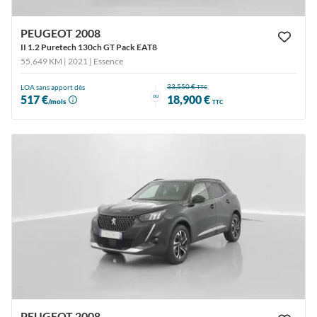
PEUGEOT 2008
II 1.2 Puretech 130ch GT Pack EAT8
55,649 KM | 2021
| Essence
33,550 €
LOA sans apport dès
TTC
ou
517 €
18,900 €
/mois
TTC
PEUGEOT 2008