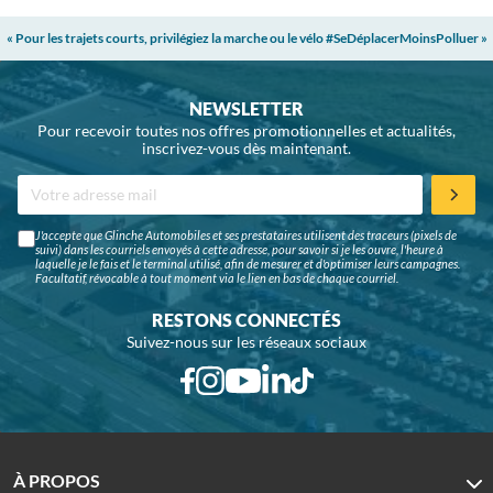
« Pour les trajets courts, privilégiez la marche ou le vélo #SeDéplacerMoinsPolluer »
NEWSLETTER
Pour recevoir toutes nos offres promotionnelles et actualités,
inscrivez-vous dès maintenant.
J'accepte que Glinche Automobiles et ses prestataires utilisent des traceurs (pixels de
suivi) dans les courriels envoyés à cette adresse, pour savoir si je les ouvre, l'heure à
laquelle je le fais et le terminal utilisé, afin de mesurer et d'optimiser leurs campagnes.
Facultatif, révocable à tout moment via le lien en bas de chaque courriel.
RESTONS CONNECTÉS
Suivez-nous sur les réseaux sociaux
À PROPOS