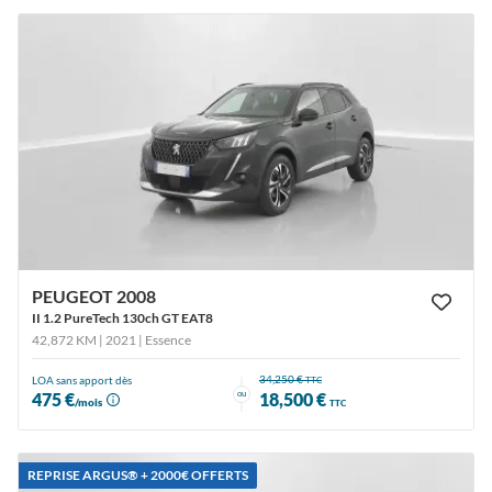
PEUGEOT 2008
II 1.2 PureTech 130ch GT EAT8
42,872 KM | 2021
| Essence
34,250 €
LOA sans apport dès
TTC
ou
475 €
18,500 €
/mois
TTC
REPRISE ARGUS®️ + 2000€ OFFERTS