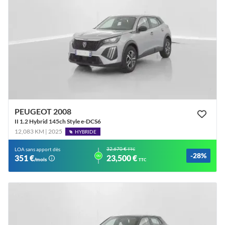
PEUGEOT 2008
II 1.2 Hybrid 145ch Style e-DCS6
12,083 KM | 2025
HYBRIDE
32,670 €
LOA sans apport dès
TTC
-28%
ou
351 €
23,500 €
/mois
TTC