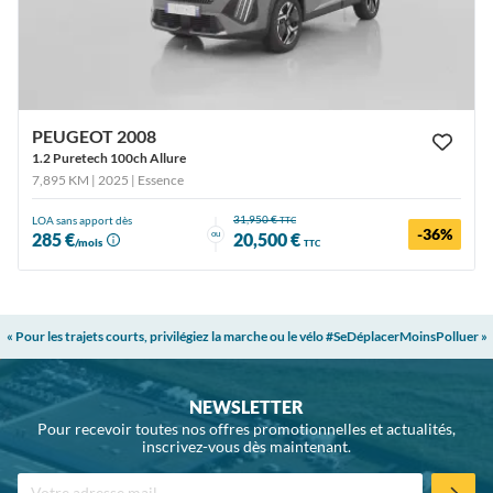
PEUGEOT 2008
1.2 Puretech 100ch Allure
7,895 KM | 2025
| Essence
31,950 €
LOA sans apport dès
TTC
-36%
ou
285 €
20,500 €
/mois
TTC
« Pour les trajets courts, privilégiez la marche ou le vélo #SeDéplacerMoinsPolluer »
NEWSLETTER
Pour recevoir toutes nos offres promotionnelles et actualités,
inscrivez-vous dès maintenant.