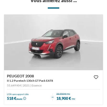
Vous aimerez aussi ...
PEUGEOT 2008
II 1.2 Puretech 130ch GT Pack EAT8
55,649 KM | 2021
| Essence
33,550 €
LOA sans apport dès
TTC
ou
518 €
18,900 €
/mois
TTC