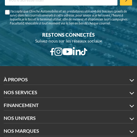
J'accepte que Glinche Automobiles et ses prestataires utilisent des traceurs (pixels de
suivi) dans les courriels envoyés à cette adresse, pour savoir si je les ouvre, l'heure à
laquelle je le fais et le terminal utilisé, afin de mesurer et d'optimiser leurs campagnes.
Facultatif, révocable à tout moment via le lien en bas de chaque courriel.
RESTONS CONNECTÉS
Suivez-nous sur les réseaux sociaux
À PROPOS
NOS SERVICES
FINANCEMENT
NOS UNIVERS
NOS MARQUES