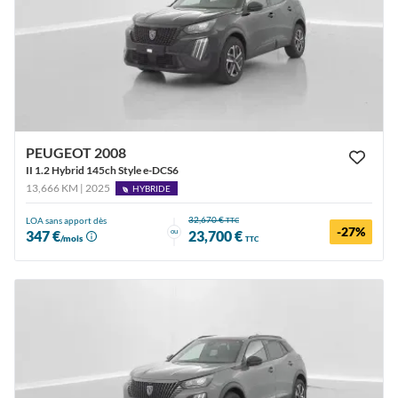
PEUGEOT 2008
II 1.2 Hybrid 145ch Style e-DCS6
13,666 KM | 2025
HYBRIDE
32,670 €
LOA sans apport dès
TTC
-27%
ou
347 €
23,700 €
/mois
TTC