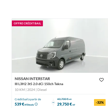
OFFRE CRÉDIT BAIL
NISSAN INTERSTAR
III L3H2 3t5 2.0 dCi 150ch Tekna
10 KM | 2024
| Diesel
43,700 €
Crédit bail à partir de
HT
-32%
ou
539 €
29,750 €
HT/mois
HT