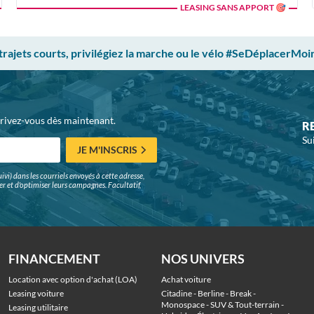
LEASING SANS APPORT 🎯
 trajets courts, privilégiez la marche ou le vélo #SeDéplacerMoi
crivez-vous dès maintenant.
R
Su
JE M'INSCRIS
ivi) dans les courriels envoyés à cette adresse,
surer et d'optimiser leurs campagnes. Facultatif,
FINANCEMENT
NOS UNIVERS
Location avec option d'achat (LOA)
Achat voiture
Leasing voiture
Citadine
 - 
Berline
 - 
Break
 - 
Monospace
 - 
SUV & Tout-terrain
 - 
Leasing utilitaire