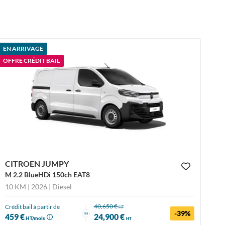
EN ARRIVAGE
OFFRE CRÉDIT BAIL
CITROEN JUMPY
M 2.2 BlueHDi 150ch EAT8
10 KM | 2026
| Diesel
40,650 €
Crédit bail à partir de
HT
-39%
ou
459 €
24,900 €
HT/mois
HT