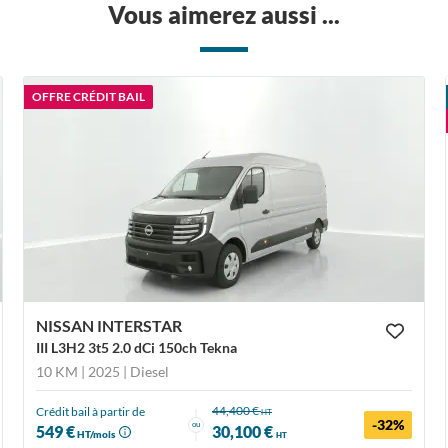
Vous aimerez aussi ...
OFFRE CRÉDIT BAIL
NISSAN INTERSTAR
III L3H2 3t5 2.0 dCi 150ch Tekna
10 KM | 2025
| Diesel
44,400 €
Crédit bail à partir de
HT
-32%
ou
549 €
30,100 €
HT/mois
HT