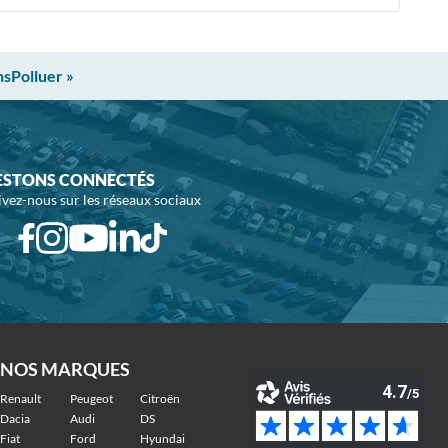
nsPolluer »
ESTONS CONNECTÉS
ivez-nous sur les réseaux sociaux
NOS MARQUES
Renault
Peugeot
Citroën
Dacia
Audi
DS
Fiat
Ford
Hyundai