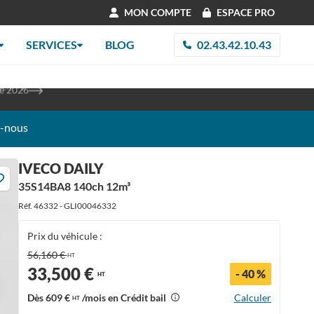
MON COMPTE
ESPACE PRO
SERVICES
BLOG
02.43.42.10.43
les
re 2026
z-nous
IVECO DAILY
35S14BA8 140ch 12m³
Réf. 46332 - GLI00046332
Prix du véhicule :
56,160 €
HT
33,500 €
- 40 %
HT
Dès
609 €
/mois en Crédit bail
Calculer
HT