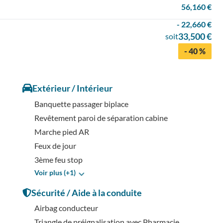
56,160 €
- 22,660 €
33,500 €
soit
- 40 %
Extérieur / Intérieur
Banquette passager biplace
Revêtement paroi de séparation cabine
Marche pied AR
Feux de jour
3ème feu stop
Voir plus (+1)
Sécurité / Aide à la conduite
Airbag conducteur
Triangle de préignalisation avec Pharmacie