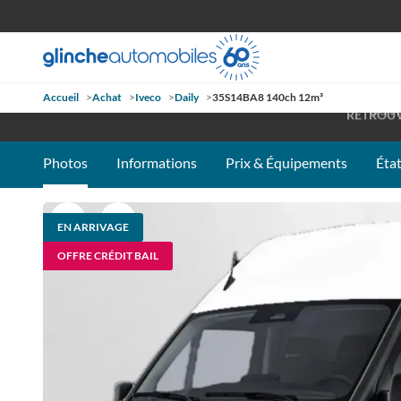
Accueil
>
Achat
>
Iveco
>
Daily
>
35S14BA8 140ch 12m³
OUVE
RETROUV
Photos
Informations
Prix & Équipements
État
EN ARRIVAGE
OFFRE CRÉDIT BAIL