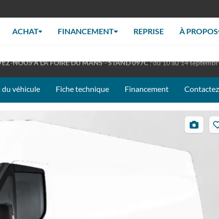
ACHAT
FINANCEMENT
REPRISE
À PROPOS
RT TOUT L'ÉTÉ
: Retrouverez nous en concession à nos horaires habituel
EZ-NOUS À LA FOIRE DU MANS - STAND 097C
: du 10 au 14 septemb
 du véhicule
Fiche technique
Financement
Contacte
3
photos