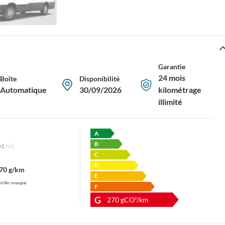
Garantie
24 mois
Boîte
Disponibilité
Automatique
30/09/2026
kilométrage
illimité
A
B
 :
n/c
C
D
70 g/km
E
rit'Air renseigné
F
G
270
gCO²/km