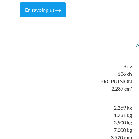
En savoir plus
8 cv
136 ch
PROPULSION
2,287 cm³
2,269 kg
1,231 kg
3,500 kg
7,000 kg
3,520 mm