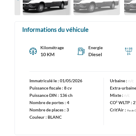
Informations du véhicule
Kilométrage
Energie
10 KM
Diesel
Immatriculé le :
01/05/2026
Urbaine :
n/c
Puissance fiscale :
8 cv
Extra-urbaine
Puissance DIN :
136 ch
Mixte :
n/c
Nombre de portes :
4
CO² WLTP :
2
Nombre de places :
3
Crit'Air :
Pas de C
Couleur :
BLANC