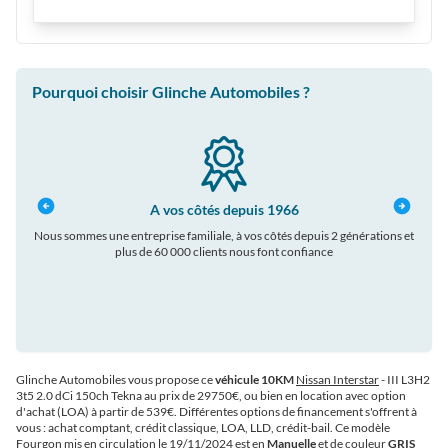
Pourquoi choisir Glinche Automobiles ?
A vos côtés depuis 1966
Nous sommes une entreprise familiale, à vos côtés depuis 2 générations et
plus de 60 000 clients nous font confiance
auto
Glinche Automobiles vous propose ce
véhicule 10KM
Nissan Interstar
- III L3H2
3t5 2.0 dCi 150ch Tekna au prix de 29750€
, ou bien en location avec option
d'achat (LOA) à partir de 539€
. Différentes options de financement s'offrent à
vous : achat comptant, crédit classique, LOA, LLD, crédit-bail. Ce modèle
Fourgon
mis en circulation le 19/11/2024 est en
Manuelle
et de couleur
GRIS