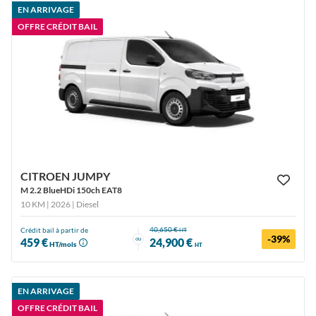
EN ARRIVAGE
OFFRE CRÉDIT BAIL
CITROEN JUMPY
M 2.2 BlueHDi 150ch EAT8
10 KM | 2026
| Diesel
40,650 €
Crédit bail à partir de
HT
-39%
ou
459 €
24,900 €
HT/mois
HT
EN ARRIVAGE
OFFRE CRÉDIT BAIL