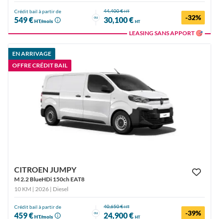
44,400 €
Crédit bail à partir de
HT
-32%
ou
549 €
30,100 €
HT/mois
HT
LEASING SANS APPORT 🎯
EN ARRIVAGE
OFFRE CRÉDIT BAIL
CITROEN JUMPY
M 2.2 BlueHDi 150ch EAT8
10 KM | 2026
| Diesel
40,650 €
Crédit bail à partir de
HT
-39%
ou
459 €
24,900 €
HT/mois
HT