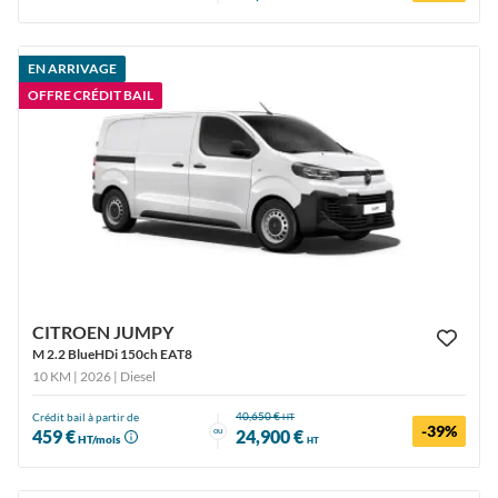
EN ARRIVAGE
OFFRE CRÉDIT BAIL
CITROEN JUMPY
M 2.2 BlueHDi 150ch EAT8
10 KM | 2026
| Diesel
40,650 €
Crédit bail à partir de
HT
-39%
ou
459 €
24,900 €
HT/mois
HT