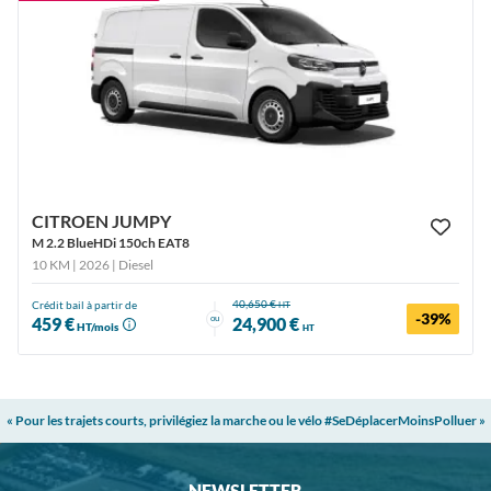
CITROEN JUMPY
M 2.2 BlueHDi 150ch EAT8
10 KM | 2026
| Diesel
40,650 €
Crédit bail à partir de
HT
-39%
ou
459 €
24,900 €
HT/mois
HT
« Pour les trajets courts, privilégiez la marche ou le vélo #SeDéplacerMoinsPolluer »
NEWSLETTER