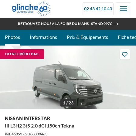
02.43.42.10.43
OUVERT TOUT L'ÉTÉ
RETROUVEZ-NOUS À LA FOIRE DU MANS - STAND 097C
Photos
Informations
Prix & Équipements
Fiche te
OFFRE CRÉDIT BAIL
1 / 23
NISSAN INTERSTAR
III L3H2 3t5 2.0 dCi 150ch Tekna
Réf. 46053 - GLI00000463