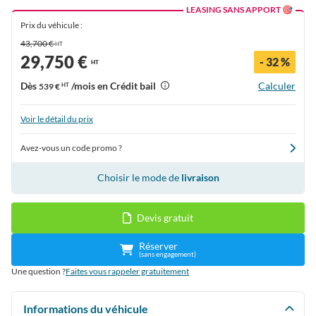
LEASING SANS APPORT 🎯
Prix du véhicule :
43,700 €
HT
29,750 €
- 32 %
HT
Dès
/mois en Crédit bail
Calculer
539 €
HT
Voir le détail du prix
Avez-vous un code promo ?
Choisir le mode de
livraison
Devis gratuit
Réserver
(sans engagement)
Une question ?
Faites vous rappeler gratuitement
Informations du véhicule