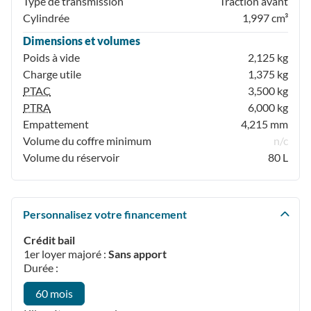
Type de transmission
Traction avant
Cylindrée
1,997 cm³
Dimensions et volumes
Poids à vide
2,125 kg
Charge utile
1,375 kg
PTAC
3,500 kg
PTRA
6,000 kg
Empattement
4,215 mm
Volume du coffre minimum
n/c
Volume du réservoir
80 L
Personnalisez votre financement
Crédit bail
1er loyer majoré :
Sans apport
Durée :
60 mois