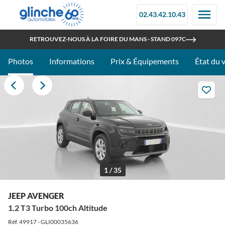
02.43.42.10.43
OUVERT TOUT L'ÉTÉ
RETROUVEZ-NOUS À LA FOIRE DU MANS - STAND 097C
Photos
Informations
Prix & Équipements
État du 
1 / 35
JEEP AVENGER
1.2 T3 Turbo 100ch Altitude
Réf. 49917 - GLI00035636