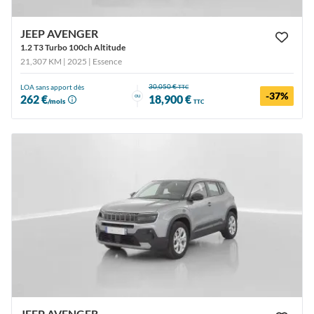
JEEP AVENGER
1.2 T3 Turbo 100ch Altitude
21,307 KM | 2025
| Essence
30,050 €
LOA sans apport dès
TTC
-37%
ou
262 €
18,900 €
/mois
TTC
JEEP AVENGER