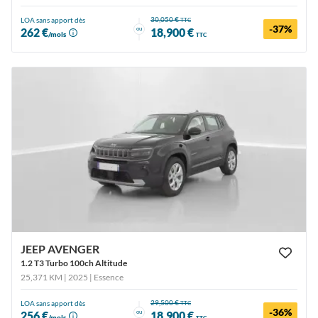
30,050 €
LOA sans apport dès
TTC
-37%
ou
262 €
18,900 €
/mois
TTC
JEEP AVENGER
1.2 T3 Turbo 100ch Altitude
25,371 KM | 2025
| Essence
29,500 €
LOA sans apport dès
TTC
-36%
ou
256 €
18,900 €
/mois