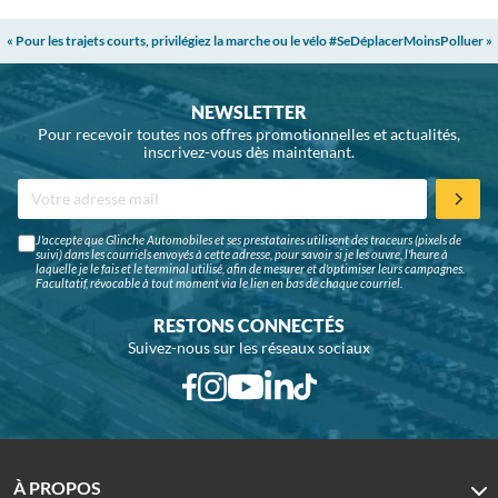
« Pour les trajets courts, privilégiez la marche ou le vélo #SeDéplacerMoinsPolluer »
NEWSLETTER
Pour recevoir toutes nos offres promotionnelles et actualités,
inscrivez-vous dès maintenant.
J'accepte que Glinche Automobiles et ses prestataires utilisent des traceurs (pixels de
suivi) dans les courriels envoyés à cette adresse, pour savoir si je les ouvre, l'heure à
laquelle je le fais et le terminal utilisé, afin de mesurer et d'optimiser leurs campagnes.
Facultatif, révocable à tout moment via le lien en bas de chaque courriel.
RESTONS CONNECTÉS
Suivez-nous sur les réseaux sociaux
À PROPOS