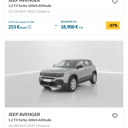
1.2 T3 Turbo 100ch Altitude
23,724 KM | 2025
| Essence
30,050 €
LOA sans apport dès
TTC
-37%
ou
253 €
18,900 €
/mois
TTC
JEEP AVENGER
1.2 T3 Turbo 100ch Altitude
24,484 KM | 2025
| Essence