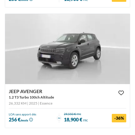
TTC
JEEP AVENGER
1.2 T3 Turbo 100ch Altitude
26,332 KM | 2025
| Essence
29,550 €
LOA sans apport dès
TTC
-36%
ou
256 €
18,900 €
/mois
TTC