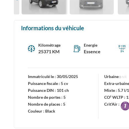
Informations du véhicule
Kilométrage
Energie
25371 KM
Essence
Immatriculé le :
30/05/2025
Urbaine :
n/c
Puissance fiscale :
5 cv
Extra-urbaine
Puissance DIN :
101 ch
Mixte :
5.7 l
Nombre de portes :
5
CO² WLTP :
1
Nombre de places :
5
Crit'Air :
Couleur :
Black