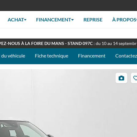
ACHAT
FINANCEMENT
REPRISE
À PROPOS
RT TOUT L'ÉTÉ
: Retrouverez nous en concession à nos horaires habituel
EZ-NOUS À LA FOIRE DU MANS - STAND 097C
: du 10 au 14 septemb
 du véhicule
Fiche technique
Financement
Contacte
34
photos