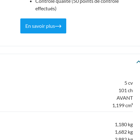
Contrôle qualité (50 points de contrôle
effectués)
En savoir plus
5 cv
101 ch
AVANT
1,199 cm³
1,180 kg
1,682 kg
3,882 kg