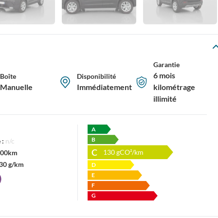
Garantie
6 mois
Boîte
Disponibilité
Manuelle
Immédiatement
kilométrage
illimité
A
B
 :
n/c
C
130
gCO²/km
/100km
30 g/km
D
E
F
G