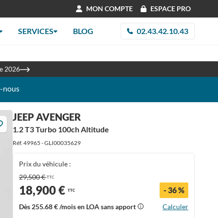
MON COMPTE
ESPACE PRO
SERVICES
BLOG
02.43.42.10.43
les
re 2026
z-nous
JEEP AVENGER
1.2 T3 Turbo 100ch Altitude
Réf. 49965 - GLI00035629
Prix du véhicule :
29,500 €
TTC
18,900 €
- 36 %
TTC
Dès
255.68 €
/mois en LOA sans apport
Calculer