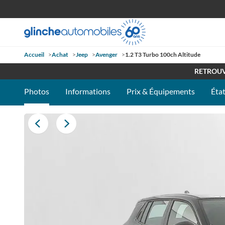
Accueil
>
Achat
>
Jeep
>
Avenger
>
1.2 T3 Turbo 100ch Altitude
OUVE
RETROUV
Photos
Informations
Prix & Équipements
État