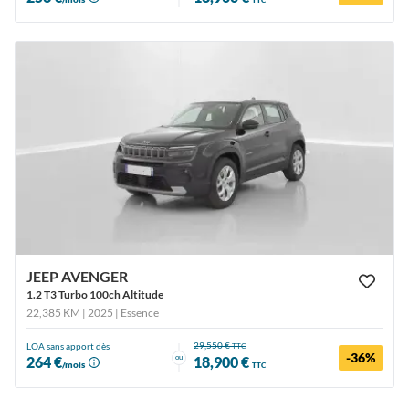
TTC
JEEP AVENGER
1.2 T3 Turbo 100ch Altitude
22,385 KM | 2025
| Essence
29,550 €
LOA sans apport dès
TTC
-36%
ou
264 €
18,900 €
/mois
TTC