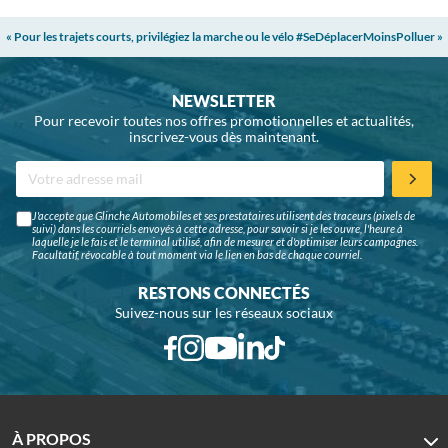
« Pour les trajets courts, privilégiez la marche ou le vélo #SeDéplacerMoinsPolluer »
NEWSLETTER
Pour recevoir toutes nos offres promotionnelles et actualités,
inscrivez-vous dès maintenant.
J'accepte que Glinche Automobiles et ses prestataires utilisent des traceurs (pixels de
suivi) dans les courriels envoyés à cette adresse, pour savoir si je les ouvre, l'heure à
laquelle je le fais et le terminal utilisé, afin de mesurer et d'optimiser leurs campagnes.
Facultatif, révocable à tout moment via le lien en bas de chaque courriel.
RESTONS CONNECTÉS
Suivez-nous sur les réseaux sociaux
À PROPOS