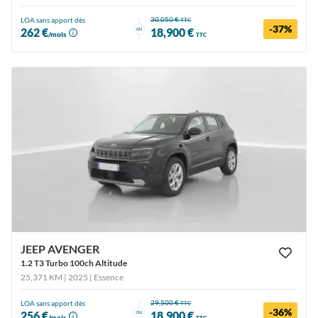
30,050 €
LOA sans apport dès
TTC
-37%
ou
262 €
18,900 €
/mois
TTC
JEEP AVENGER
1.2 T3 Turbo 100ch Altitude
25,371 KM | 2025
| Essence
29,500 €
LOA sans apport dès
TTC
-36%
ou
256 €
18,900 €
/mois