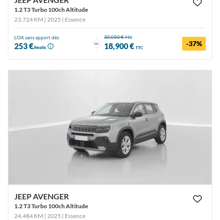
1.2 T3 Turbo 100ch Altitude
23,724 KM | 2025
| Essence
30,050 €
LOA sans apport dès
TTC
-37%
ou
253 €
18,900 €
/mois
TTC
JEEP AVENGER
1.2 T3 Turbo 100ch Altitude
24,484 KM | 2025
| Essence