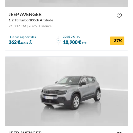
JEEP AVENGER
1.2 T3 Turbo 100ch Altitude
21,307 KM | 2025
| Essence
30,050 €
LOA sans apport dès
TTC
-37%
ou
262 €
18,900 €
/mois
TTC
JEEP AVENGER