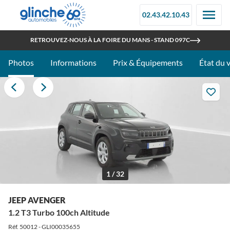
02.43.42.10.43
OUVERT TOUT L'ÉTÉ
RETROUVEZ-NOUS À LA FOIRE DU MANS - STAND 097C
Photos
Informations
Prix & Équipements
État du 
1 / 32
JEEP AVENGER
1.2 T3 Turbo 100ch Altitude
Réf. 50012 - GLI00035655