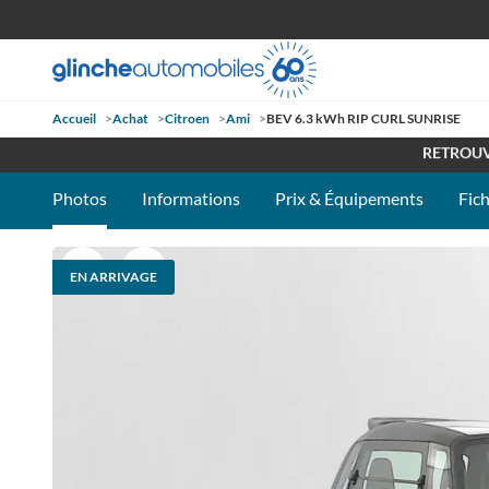
Accueil
>
Achat
>
Citroen
>
Ami
>
BEV 6.3 kWh RIP CURL SUNRISE
OUVE
RETROUV
Photos
Informations
Prix & Équipements
Fic
EN ARRIVAGE