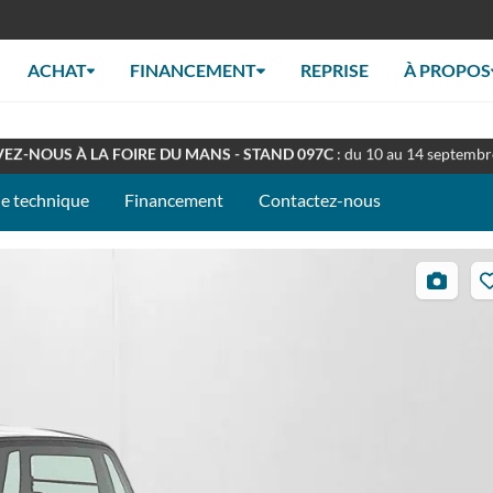
ACHAT
FINANCEMENT
REPRISE
À PROPOS
RT TOUT L'ÉTÉ
: Retrouverez nous en concession à nos horaires habituel
EZ-NOUS À LA FOIRE DU MANS - STAND 097C
: du 10 au 14 septemb
he technique
Financement
Contactez-nous
22
photos