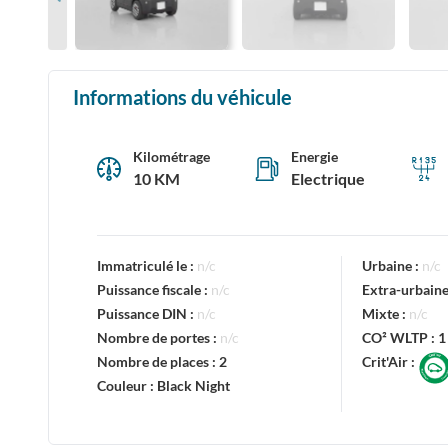
Informations du véhicule
Kilométrage
Energie
10 KM
Electrique
Immatriculé le :
n/c
Urbaine :
n/c
Puissance fiscale :
n/c
Extra-urbaine
Puissance DIN :
n/c
Mixte :
n/c
Nombre de portes :
n/c
CO² WLTP :
1
Nombre de places :
2
Crit'Air :
Couleur :
Black Night