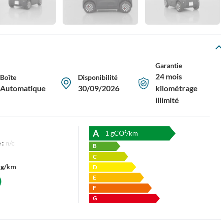
Garantie
24 mois
Boîte
Disponibilité
Automatique
30/09/2026
kilométrage
illimité
A
1
gCO²/km
 :
n/c
B
C
 g/km
D
E
F
G