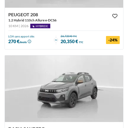
PEUGEOT 208
1.2 Hybrid 110ch Allure e-DCS6
10 KM | 2026
HYBRIDE
26,720 €
LOA sans apport dès
TTC
-24%
ou
270 €
20,350 €
/mois
TTC