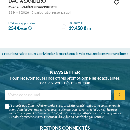
DACIA SANDERO
ECO-G 120ch Stepway Extrême
11 KM | 2026
| Bicarburation essence gpl
20,000 €
LOA sans apport dès
TTC
ou
254 €
19,450 €
/mois
TTC
« Pour les trajets courts, privilégiez la marche ou le vélo #SeDéplacerMoinsPolluer »
NEWSLETTER
Pour recevoir toutes nos offres promotionnelles et actualités,
inscrivez-vous dès maintenant.
J'accepte que Glinche Automobiles et ses prestataires utilisent des traceurs (pixels de
suivi) dans les courriels envoyés à cette adresse, pour savoir si je les ouvre, l'heure à
laquelle je le fais et le terminal utilisé, afin de mesurer et d'optimiser leurs campagnes.
Facultatif, révocable à tout moment via le lien en bas de chaque courriel.
RESTONS CONNECTÉS