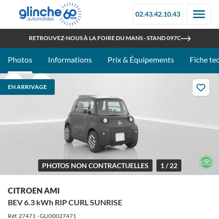
02.43.42.10.43
OUVERT TOUT L'ÉTÉ
RETROUVEZ-NOUS À LA FOIRE DU MANS - STAND 097C
Photos
Informations
Prix & Équipements
Fiche te
EN ARRIVAGE
PHOTOS NON CONTRACTUELLES
1 / 22
CITROEN AMI
BEV 6.3 kWh RIP CURL SUNRISE
Réf. 27471 - GLI00027471