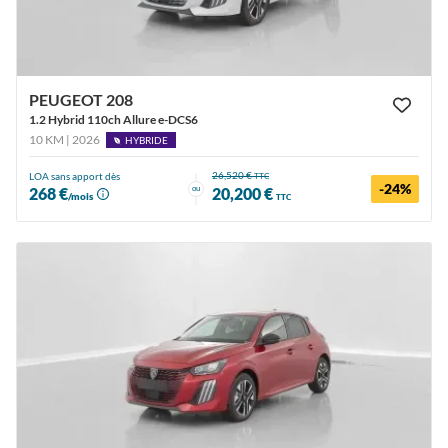
PEUGEOT 208
1.2 Hybrid 110ch Allure e-DCS6
10 KM | 2026
HYBRIDE
26,520 €
LOA sans apport dès
TTC
-24%
ou
268 €
20,200 €
/mois
TTC