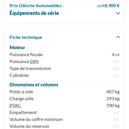
Prix
Glinche Automobiles :
soit
8,900 €
Équipements de série
Fiche technique
Moteur
Puissance fiscale
4 cv
Puissance
DIN
n/c
Type de transmission
n/c
Cylindrée
n/c
Dimensions et volumes
Poids à vide
407 kg
Charge utile
293 kg
PTAC
700 kg
Empattement
n/c
Volume du coffre minimum
n/c
Volume du réservoir
n/c