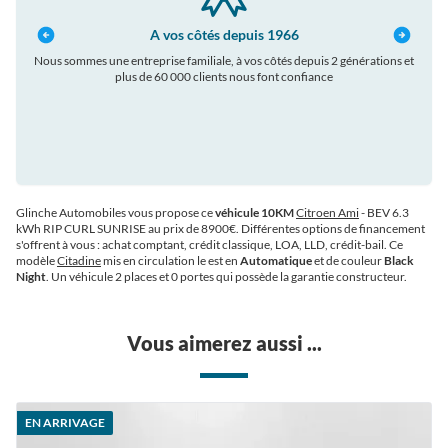
A vos côtés depuis 1966
Nous sommes une entreprise familiale, à vos côtés depuis 2 générations et
plus de 60 000 clients nous font confiance
auto
Glinche Automobiles vous propose ce
véhicule 10KM
Citroen Ami
- BEV 6.3
kWh RIP CURL SUNRISE au prix de 8900€
. Différentes options de financement
s'offrent à vous : achat comptant, crédit classique, LOA, LLD, crédit-bail. Ce
modèle
Citadine
mis en circulation le est en
Automatique
et de couleur
Black
Night
. Un véhicule 2 places et 0 portes qui possède la garantie constructeur.
Vous aimerez aussi ...
EN ARRIVAGE