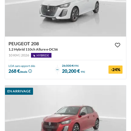
PEUGEOT 208
1.2 Hybrid 110ch Allure e-DCS6
10 KM | 2026
HYBRIDE
26,500 €
LOA sans apport dès
TTC
-24%
ou
268 €
20,200 €
/mois
TTC
EN ARRIVAGE