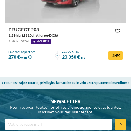
PEUGEOT 208
1.2 Hybrid 110ch Allure e-DCS6
10 KM | 2026
HYBRIDE
26,700 €
LOA sans apport dès
TTC
-24%
ou
270 €
20,350 €
/mois
TTC
« Pour les trajets courts, privilégiez la marche ou le vélo #SeDéplacerMoinsPolluer »
NEWSLETTER
Pour recevoir toutes nos offres promotionnelles et actualités,
inscrivez-vous dès maintenant.