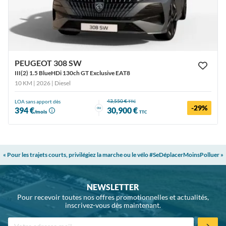
PEUGEOT 308 SW
III(2) 1.5 BlueHDi 130ch GT Exclusive EAT8
10 KM | 2026
| Diesel
43,550 €
LOA sans apport dès
TTC
-29%
ou
394 €
30,900 €
/mois
TTC
« Pour les trajets courts, privilégiez la marche ou le vélo #SeDéplacerMoinsPolluer »
NEWSLETTER
Pour recevoir toutes nos offres promotionnelles et actualités,
inscrivez-vous dès maintenant.