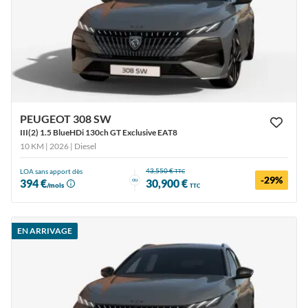
PEUGEOT 308 SW
III(2) 1.5 BlueHDi 130ch GT Exclusive EAT8
10 KM | 2026
| Diesel
43,550 €
LOA sans apport dès
TTC
-29%
ou
394 €
30,900 €
/mois
TTC
EN ARRIVAGE