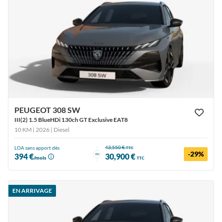
PEUGEOT 308 SW
III(2) 1.5 BlueHDi 130ch GT Exclusive EAT8
10 KM | 2026
| Diesel
43,550 €
LOA sans apport dès
TTC
-29%
ou
394 €
30,900 €
/mois
TTC
EN ARRIVAGE