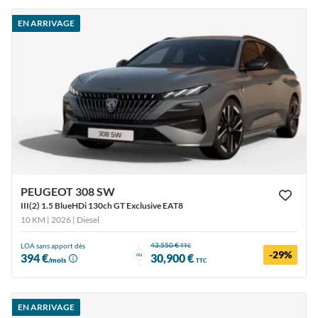
EN ARRIVAGE
PEUGEOT 308 SW
III(2) 1.5 BlueHDi 130ch GT Exclusive EAT8
10 KM | 2026
| Diesel
43,550 €
LOA sans apport dès
TTC
-29%
ou
394 €
30,900 €
/mois
TTC
EN ARRIVAGE