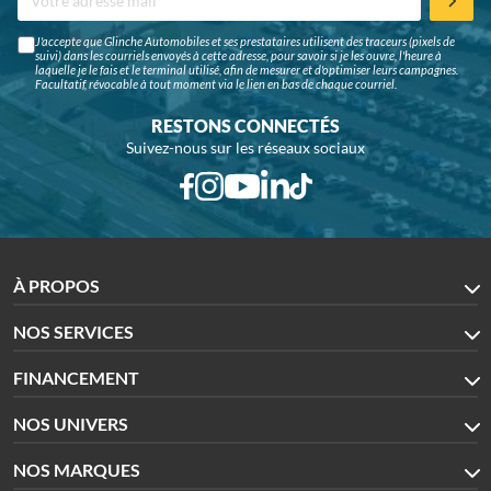
J'accepte que Glinche Automobiles et ses prestataires utilisent des traceurs (pixels de
suivi) dans les courriels envoyés à cette adresse, pour savoir si je les ouvre, l'heure à
laquelle je le fais et le terminal utilisé, afin de mesurer et d'optimiser leurs campagnes.
Facultatif, révocable à tout moment via le lien en bas de chaque courriel.
RESTONS CONNECTÉS
Suivez-nous sur les réseaux sociaux
À PROPOS
NOS SERVICES
FINANCEMENT
NOS UNIVERS
NOS MARQUES