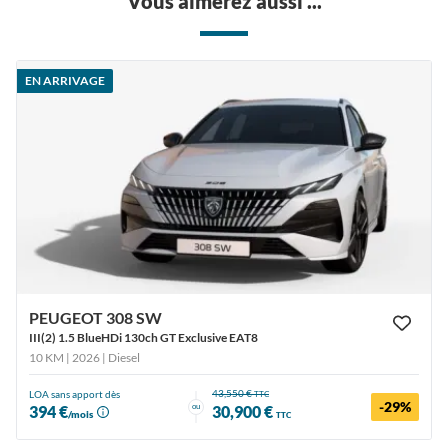
Vous aimerez aussi ...
EN ARRIVAGE
PEUGEOT 308 SW
III(2) 1.5 BlueHDi 130ch GT Exclusive EAT8
10 KM | 2026
| Diesel
43,550 €
LOA sans apport dès
TTC
-29%
ou
394 €
30,900 €
/mois
TTC