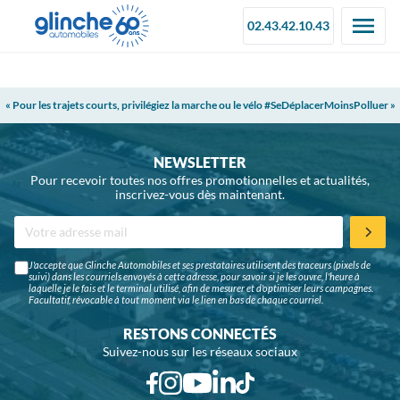
02.43.42.10.43
« Pour les trajets courts, privilégiez la marche ou le vélo #SeDéplacerMoinsPolluer »
NEWSLETTER
Pour recevoir toutes nos offres promotionnelles et actualités,
inscrivez-vous dès maintenant.
J'accepte que Glinche Automobiles et ses prestataires utilisent des traceurs (pixels de
suivi) dans les courriels envoyés à cette adresse, pour savoir si je les ouvre, l'heure à
laquelle je le fais et le terminal utilisé, afin de mesurer et d'optimiser leurs campagnes.
Facultatif, révocable à tout moment via le lien en bas de chaque courriel.
RESTONS CONNECTÉS
Suivez-nous sur les réseaux sociaux