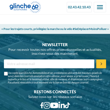
02.43.42.10.43
« Pour les trajets courts, privilégiez la marche ou le vélo #SeDéplacerMoinsPolluer »
NEWSLETTER
Pour recevoir toutes nos offres promotionnelles et actualités,
inscrivez-vous dès maintenant.
J'accepte que Glinche Automobiles et ses prestataires utilisent des traceurs (pixels de
suivi) dans les courriels envoyés à cette adresse, pour savoir si je les ouvre, l'heure à
laquelle je le fais et le terminal utilisé, afin de mesurer et d'optimiser leurs campagnes.
Facultatif, révocable à tout moment via le lien en bas de chaque courriel.
RESTONS CONNECTÉS
Suivez-nous sur les réseaux sociaux