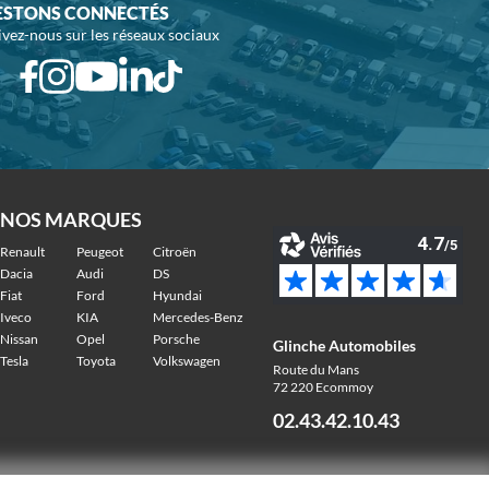
ESTONS CONNECTÉS
ivez-nous sur les réseaux sociaux
NOS MARQUES
Renault
Peugeot
Citroën
Dacia
Audi
DS
Fiat
Ford
Hyundai
Iveco
KIA
Mercedes-Benz
Nissan
Opel
Porsche
Glinche Automobiles
Tesla
Toyota
Volkswagen
Route du Mans
72 220 Ecommoy
02.43.42.10.43