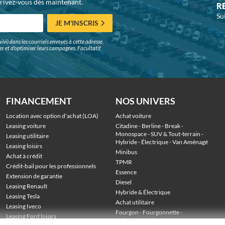
crivez-vous dès maintenant.
R
Su
JE M'INSCRIS
ivi) dans les courriels envoyés à cette adresse,
surer et d'optimiser leurs campagnes. Facultatif,
FINANCEMENT
NOS UNIVERS
Location avec option d'achat (LOA)
Achat voiture
Leasing voiture
Citadine
 - 
Berline
 - 
Break
 - 
Monospace
 - 
SUV & Tout-terrain
 - 
Leasing utilitaire
Hybride
 - 
Électrique
 - 
Van Aménagé
Leasing loisirs
Minibus
Achat à crédit
TPMR
Crédit-bail pour les professionnels
Essence
Extension de garantie
Diesel
Leasing Renault
Hybride & Électrique
Leasing Tesla
Achat utilitaire
Leasing Iveco
Fourgon
 - 
Fourgonnette
 - 
Leasing Ford loisirs
Voiture de société
 - 