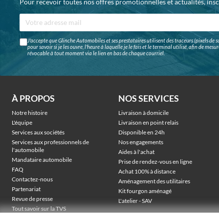
Pour recevoir toutes nos offres promotionnelles et actualités, ins
J'accepte que Glinche Automobiles et ses prestataires utilisent des traceurs (pixels de su
pour savoir si je les ouvre, l'heure à laquelle je le fais et le terminal utilisé, afin de me
révocable à tout moment via le lien en bas de chaque courriel.
À PROPOS
NOS SERVICES
Notre histoire
Livraison à domicile
L'équipe
Livraison en point relais
Services aux sociétés
Disponible en 24h
Services aux professionnels de
Nos engagements
l'automobile
Aides à l'achat
Mandataire automobile
Prise de rendez-vous en ligne
FAQ
Achat 100% à distance
Contactez-nous
Aménagement des utilitaires
Partenariat
Kit fourgon aménagé
Revue de presse
L'atelier - SAV
Tout savoir sur la TVS
Véhicules électriques sociétés