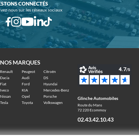
ESTONS CONNECTÉS
ivez-nous sur les réseaux sociaux
NOS MARQUES
Renault
Peugeot
Citroën
Dacia
Audi
DS
Fiat
Ford
Hyundai
Iveco
KIA
Mercedes-Benz
Nissan
Opel
Porsche
Glinche Automobiles
Tesla
Toyota
Volkswagen
Route du Mans
72 220 Ecommoy
02.43.42.10.43