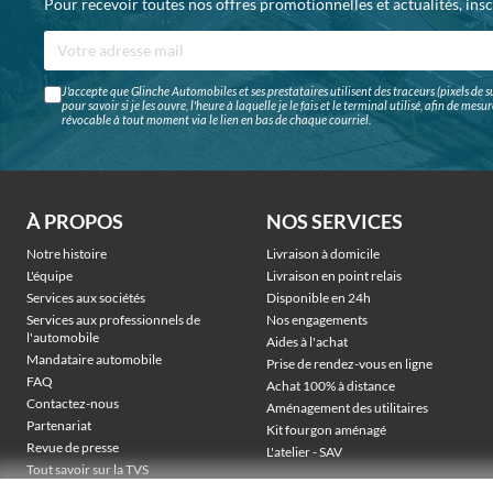
Pour recevoir toutes nos offres promotionnelles et actualités, ins
J'accepte que Glinche Automobiles et ses prestataires utilisent des traceurs (pixels de su
pour savoir si je les ouvre, l'heure à laquelle je le fais et le terminal utilisé, afin de me
révocable à tout moment via le lien en bas de chaque courriel.
À PROPOS
NOS SERVICES
Notre histoire
Livraison à domicile
L'équipe
Livraison en point relais
Services aux sociétés
Disponible en 24h
Services aux professionnels de
Nos engagements
l'automobile
Aides à l'achat
Mandataire automobile
Prise de rendez-vous en ligne
FAQ
Achat 100% à distance
Contactez-nous
Aménagement des utilitaires
Partenariat
Kit fourgon aménagé
Revue de presse
L'atelier - SAV
Tout savoir sur la TVS
Véhicules électriques sociétés