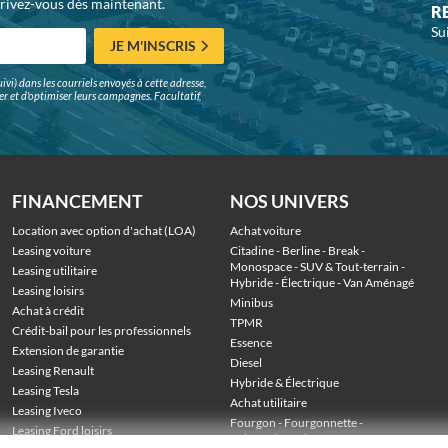
crivez-vous dès maintenant.
R
Su
JE M'INSCRIS
ivi) dans les courriels envoyés à cette adresse,
surer et d'optimiser leurs campagnes. Facultatif,
FINANCEMENT
NOS UNIVERS
Location avec option d'achat (LOA)
Achat voiture
Leasing voiture
Citadine
 - 
Berline
 - 
Break
 - 
Monospace
 - 
SUV & Tout-terrain
 - 
Leasing utilitaire
Hybride
 - 
Électrique
 - 
Van Aménagé
Leasing loisirs
Minibus
Achat à crédit
TPMR
Crédit-bail pour les professionnels
Essence
Extension de garantie
Diesel
Leasing Renault
Hybride & Électrique
Leasing Tesla
Achat utilitaire
Leasing Iveco
Fourgon
 - 
Fourgonnette
 - 
Leasing Ford loisirs
Voiture de société
 - 