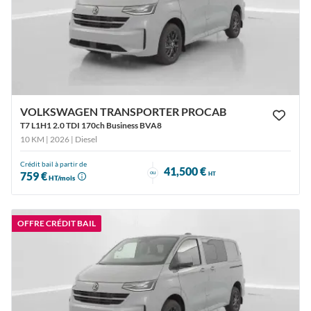
VOLKSWAGEN TRANSPORTER PROCAB
T7 L1H1 2.0 TDI 170ch Business BVA8
10 KM | 2026
| Diesel
Crédit bail à partir de
41,500 €
ou
759 €
HT
HT/mois
OFFRE CRÉDIT BAIL