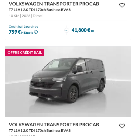
VOLKSWAGEN TRANSPORTER PROCAB
T7 L1H1 2.0 TDI 170ch Business BVA8
10 KM | 2026
| Diesel
Crédit bail à partir de
41,800 €
ou
759 €
HT
HT/mois
OFFRE CRÉDIT BAIL
VOLKSWAGEN TRANSPORTER PROCAB
T7 L1H1 2.0 TDI 170ch Business BVA8