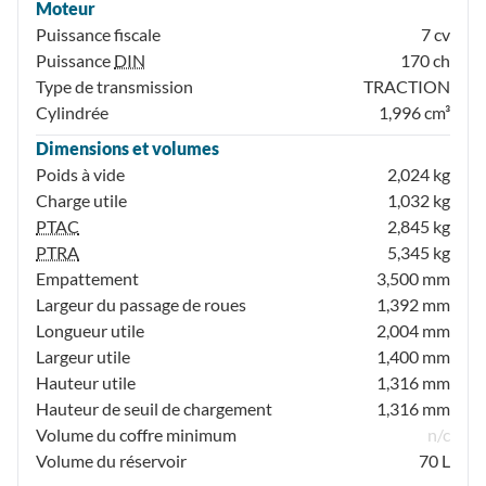
Moteur
Puissance fiscale
7 cv
Puissance
DIN
170 ch
Type de transmission
TRACTION
Cylindrée
1,996 cm³
Dimensions et volumes
Poids à vide
2,024 kg
Charge utile
1,032 kg
PTAC
2,845 kg
PTRA
5,345 kg
Empattement
3,500 mm
Largeur du passage de roues
1,392 mm
Longueur utile
2,004 mm
Largeur utile
1,400 mm
Hauteur utile
1,316 mm
Hauteur de seuil de chargement
1,316 mm
Volume du coffre minimum
n/c
Volume du réservoir
70 L