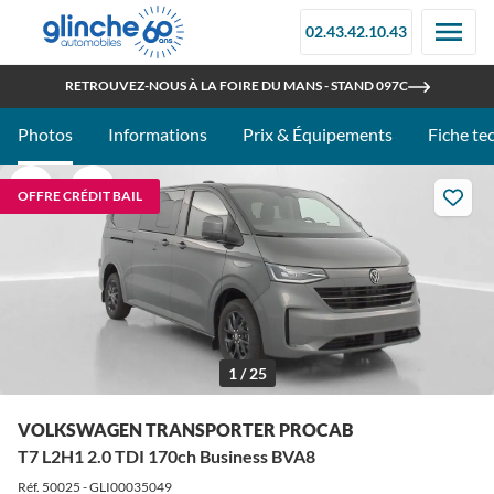
02.43.42.10.43
OUVERT TOUT L'ÉTÉ
RETROUVEZ-NOUS À LA FOIRE DU MANS - STAND 097C
Photos
Informations
Prix & Équipements
Fiche te
OFFRE CRÉDIT BAIL
1 / 25
VOLKSWAGEN TRANSPORTER PROCAB
T7 L2H1 2.0 TDI 170ch Business BVA8
Réf. 50025 - GLI00035049