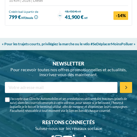
10 KM | 2026
| Diesel
48,450 €
Crédit bail à partir de
HT
-14%
ou
799 €
41,900 €
HT/mois
HT
« Pour les trajets courts, privilégiez la marche ou le vélo #SeDéplacerMoinsPolluer »
NEWSLETTER
Pour recevoir toutes nos offres promotionnelles et actualités,
inscrivez-vous dès maintenant.
J'accepte que Glinche Automobiles et ses prestataires utilisent des traceurs (pixels de
suivi) dans les courriels envoyés à cette adresse, pour savoir si je les ouvre, l'heure à
laquelle je le fais et le terminal utilisé, afin de mesurer et d'optimiser leurs campagnes.
Facultatif, révocable à tout moment via le lien en bas de chaque courriel.
RESTONS CONNECTÉS
Suivez-nous sur les réseaux sociaux