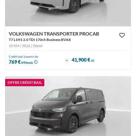
VOLKSWAGEN TRANSPORTER PROCAB
T7 L1H1 2.0 TDI 170ch Business BVA8
10 KM | 2026
| Diesel
Crédit bail à partir de
41,900 €
ou
769 €
HT
HT/mois
OFFRE CRÉDIT BAIL