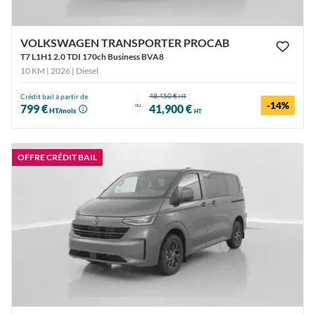
VOLKSWAGEN TRANSPORTER PROCAB
T7 L1H1 2.0 TDI 170ch Business BVA8
10 KM | 2026
| Diesel
48,450 €
Crédit bail à partir de
HT
-14%
ou
799 €
41,900 €
HT/mois
HT
OFFRE CRÉDIT BAIL