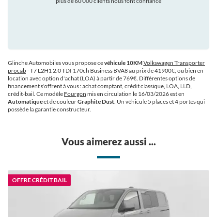
plus de 60 000 clients nous font confiance
auto
Glinche Automobiles vous propose ce
véhicule 10KM
Volkswagen Transporter
procab
- T7 L2H1 2.0 TDI 170ch Business BVA8 au prix de 41900€
, ou bien en
location avec option d'achat (LOA) à partir de 769€
. Différentes options de
financement s'offrent à vous : achat comptant, crédit classique, LOA, LLD,
crédit-bail. Ce modèle
Fourgon
mis en circulation le 16/03/2026 est en
Automatique
et de couleur
Graphite Dust
. Un véhicule 5 places et 4 portes qui
possède la garantie constructeur.
Vous aimerez aussi ...
OFFRE CRÉDIT BAIL