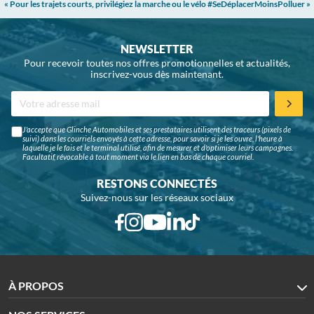
« Pour les trajets courts, privilégiez la marche ou le vélo #SeDéplacerMoinsPolluer »
NEWSLETTER
Pour recevoir toutes nos offres promotionnelles et actualités,
inscrivez-vous dès maintenant.
J'accepte que Glinche Automobiles et ses prestataires utilisent des traceurs (pixels de
suivi) dans les courriels envoyés à cette adresse, pour savoir si je les ouvre, l'heure à
laquelle je le fais et le terminal utilisé, afin de mesurer et d'optimiser leurs campagnes.
Facultatif, révocable à tout moment via le lien en bas de chaque courriel.
RESTONS CONNECTÉS
Suivez-nous sur les réseaux sociaux
À PROPOS