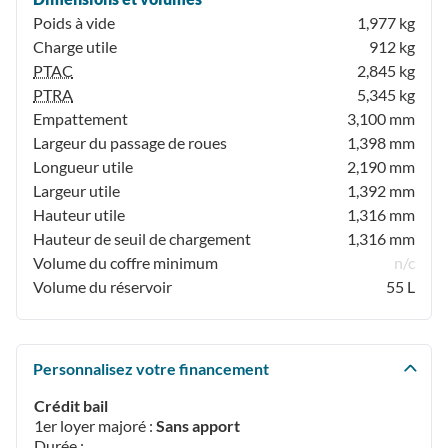
Poids à vide
1,977 kg
Charge utile
912 kg
PTAC
2,845 kg
PTRA
5,345 kg
Empattement
3,100 mm
Largeur du passage de roues
1,398 mm
Longueur utile
2,190 mm
Largeur utile
1,392 mm
Hauteur utile
1,316 mm
Hauteur de seuil de chargement
1,316 mm
Volume du coffre minimum
n/c
Volume du réservoir
55 L
Personnalisez votre financement
Crédit bail
1er loyer majoré :
Sans apport
Durée :