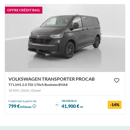
OFFRE CRÉDIT BAIL
VOLKSWAGEN TRANSPORTER PROCAB
T7 L1H1 2.0 TDI 170ch Business BVA8
10 KM | 2026
| Diesel
48,450 €
Crédit bail à partir de
HT
-14%
ou
799 €
41,900 €
HT/mois
HT