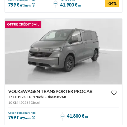
-14%
ou
799 €
41,900 €
HT/mois
HT
OFFRE CRÉDIT BAIL
VOLKSWAGEN TRANSPORTER PROCAB
T7 L1H1 2.0 TDI 170ch Business BVA8
10 KM | 2026
| Diesel
Crédit bail à partir de
41,800 €
ou
759 €
HT
HT/mois