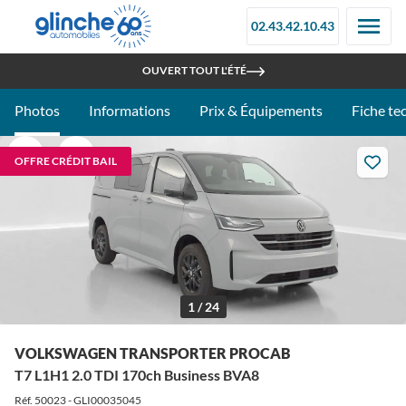
02.43.42.10.43
RETROUVEZ-NOUS À LA FOIRE DU MANS - STAND 097C
OUVERT TOUT L'ÉTÉ
Photos
Informations
Prix & Équipements
Fiche te
OFFRE CRÉDIT BAIL
1 / 24
VOLKSWAGEN TRANSPORTER PROCAB
T7 L1H1 2.0 TDI 170ch Business BVA8
Réf. 50023 - GLI00035045