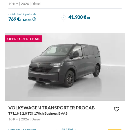
10 KM | 2026
| Diesel
Crédit bail à partir de
41,900 €
ou
769 €
HT
HT/mois
OFFRE CRÉDIT BAIL
VOLKSWAGEN TRANSPORTER PROCAB
T7 L1H1 2.0 TDI 170ch Business BVA8
10 KM | 2026
| Diesel
48,450 €
Crédit bail à partir de
HT