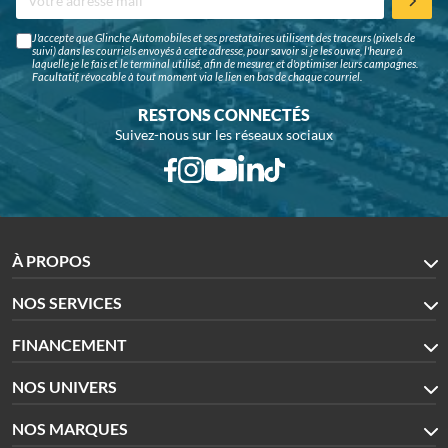
J'accepte que Glinche Automobiles et ses prestataires utilisent des traceurs (pixels de
suivi) dans les courriels envoyés à cette adresse, pour savoir si je les ouvre, l'heure à
laquelle je le fais et le terminal utilisé, afin de mesurer et d'optimiser leurs campagnes.
Facultatif, révocable à tout moment via le lien en bas de chaque courriel.
RESTONS CONNECTÉS
Suivez-nous sur les réseaux sociaux
À PROPOS
NOS SERVICES
FINANCEMENT
NOS UNIVERS
NOS MARQUES