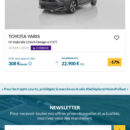
TOYOTA YARIS
IV Hybride 116ch Design e-CVT
10 KM | 2025
HYBRIDE
27,600 €
LOA sans apport dès
TTC
-17%
ou
308 €
22,900 €
/mois
TTC
« Pour les trajets courts, privilégiez la marche ou le vélo #SeDéplacerMoinsPolluer »
NEWSLETTER
Pour recevoir toutes nos offres promotionnelles et actualités,
inscrivez-vous dès maintenant.