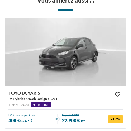
Vous aimerez aussi ...
TOYOTA YARIS
IV Hybride 116ch Design e-CVT
10 KM | 2025
HYBRIDE
27,600 €
LOA sans apport dès
TTC
-17%
ou
308 €
22,900 €
/mois
TTC