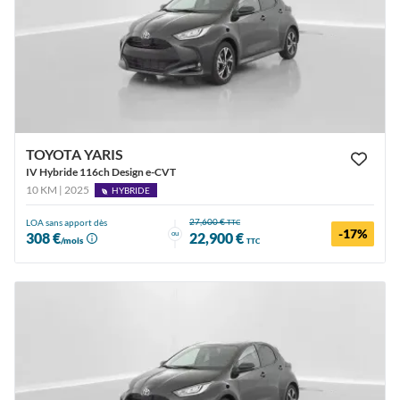
TOYOTA YARIS
IV Hybride 116ch Design e-CVT
10 KM | 2025
HYBRIDE
27,600 €
LOA sans apport dès
TTC
-17%
ou
308 €
22,900 €
/mois
TTC