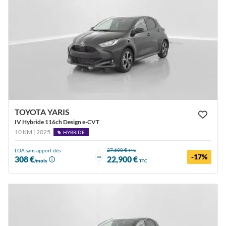
TOYOTA YARIS
IV Hybride 116ch Design e-CVT
10 KM | 2025
HYBRIDE
27,600 €
LOA sans apport dès
TTC
-17%
ou
308 €
22,900 €
/mois
TTC