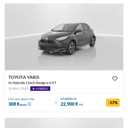
TOYOTA YARIS
IV Hybride 116ch Design e-CVT
10 KM | 2025
HYBRIDE
27,600 €
LOA sans apport dès
TTC
-17%
ou
308 €
22,900 €
/mois
TTC