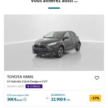
Vous aimerez aussi ...
TOYOTA YARIS
IV Hybride 116ch Design e-CVT
10 KM | 2025
HYBRIDE
27,600 €
LOA sans apport dès
TTC
-17%
ou
308 €
22,900 €
/mois
TTC