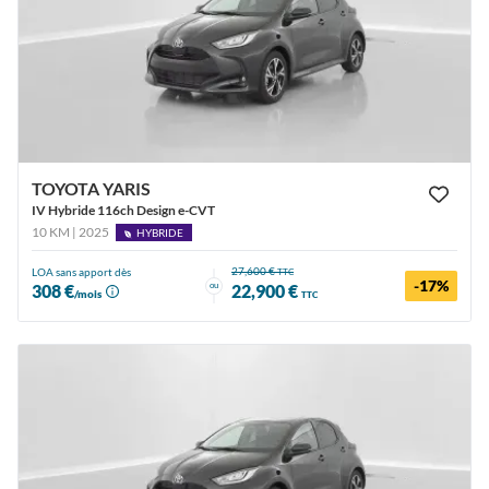
TOYOTA YARIS
IV Hybride 116ch Design e-CVT
10 KM | 2025
HYBRIDE
27,600 €
LOA sans apport dès
TTC
-17%
ou
308 €
22,900 €
/mois
TTC