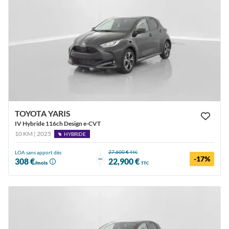
TOYOTA YARIS
IV Hybride 116ch Design e-CVT
10 KM | 2025
HYBRIDE
27,600 €
LOA sans apport dès
TTC
-17%
ou
308 €
22,900 €
/mois
TTC