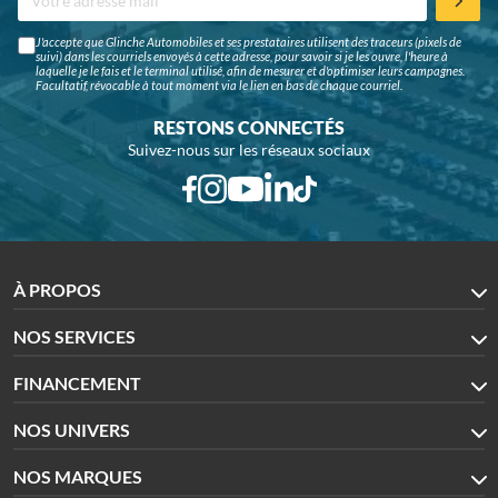
J'accepte que Glinche Automobiles et ses prestataires utilisent des traceurs (pixels de
suivi) dans les courriels envoyés à cette adresse, pour savoir si je les ouvre, l'heure à
laquelle je le fais et le terminal utilisé, afin de mesurer et d'optimiser leurs campagnes.
Facultatif, révocable à tout moment via le lien en bas de chaque courriel.
RESTONS CONNECTÉS
Suivez-nous sur les réseaux sociaux
À PROPOS
NOS SERVICES
FINANCEMENT
NOS UNIVERS
NOS MARQUES