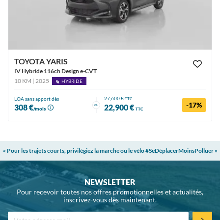
TOYOTA YARIS
IV Hybride 116ch Design e-CVT
10 KM | 2025
HYBRIDE
27,600 €
LOA sans apport dès
TTC
-17%
ou
308 €
22,900 €
/mois
TTC
« Pour les trajets courts, privilégiez la marche ou le vélo #SeDéplacerMoinsPolluer »
NEWSLETTER
Pour recevoir toutes nos offres promotionnelles et actualités,
inscrivez-vous dès maintenant.