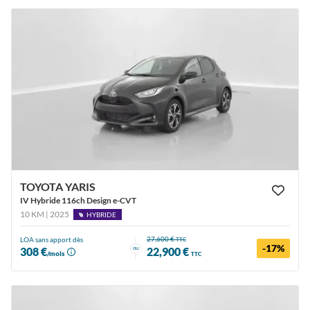
TOYOTA YARIS
IV Hybride 116ch Design e-CVT
10 KM | 2025
HYBRIDE
27,600 €
LOA sans apport dès
TTC
-17%
ou
308 €
22,900 €
/mois
TTC