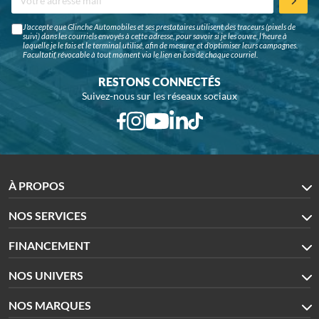
J'accepte que Glinche Automobiles et ses prestataires utilisent des traceurs (pixels de
suivi) dans les courriels envoyés à cette adresse, pour savoir si je les ouvre, l'heure à
laquelle je le fais et le terminal utilisé, afin de mesurer et d'optimiser leurs campagnes.
Facultatif, révocable à tout moment via le lien en bas de chaque courriel.
RESTONS CONNECTÉS
Suivez-nous sur les réseaux sociaux
À PROPOS
NOS SERVICES
FINANCEMENT
NOS UNIVERS
NOS MARQUES