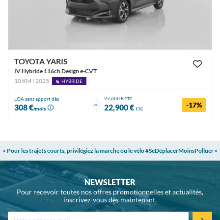
TOYOTA YARIS
IV Hybride 116ch Design e-CVT
10 KM | 2025
HYBRIDE
27,600 €
LOA sans apport dès
TTC
-17%
ou
308 €
22,900 €
/mois
TTC
« Pour les trajets courts, privilégiez la marche ou le vélo #SeDéplacerMoinsPolluer »
NEWSLETTER
Pour recevoir toutes nos offres promotionnelles et actualités,
inscrivez-vous dès maintenant.