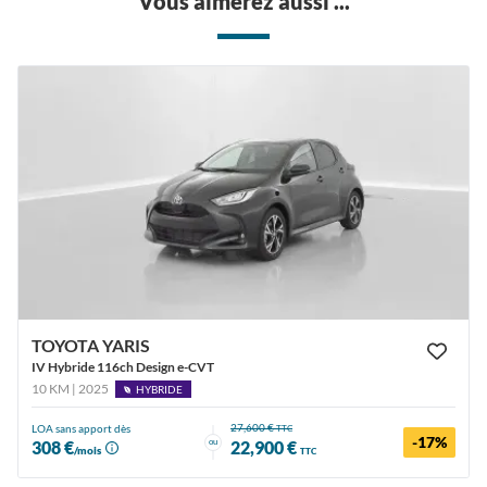
Vous aimerez aussi ...
TOYOTA YARIS
IV Hybride 116ch Design e-CVT
10 KM | 2025
HYBRIDE
27,600 €
LOA sans apport dès
TTC
-17%
ou
308 €
22,900 €
/mois
TTC