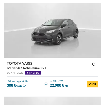
TOYOTA YARIS
IV Hybride 116ch Design e-CVT
10 KM | 2025
HYBRIDE
27,600 €
LOA sans apport dès
TTC
-17%
ou
308 €
22,900 €
/mois
TTC