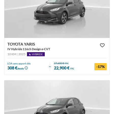
TOYOTA YARIS
IV Hybride 116ch Design e-CVT
10 KM | 2025
HYBRIDE
27,600 €
LOA sans apport dès
TTC
-17%
ou
308 €
22,900 €
/mois
TTC