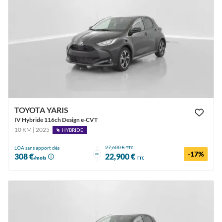
TOYOTA YARIS
IV Hybride 116ch Design e-CVT
10 KM | 2025
HYBRIDE
27,600 €
LOA sans apport dès
TTC
-17%
ou
308 €
22,900 €
/mois
TTC