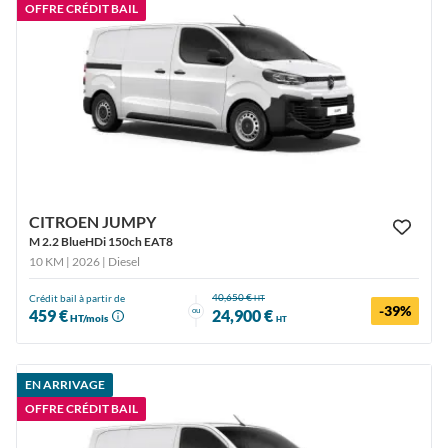
OFFRE CRÉDIT BAIL
CITROEN JUMPY
M 2.2 BlueHDi 150ch EAT8
10 KM | 2026
| Diesel
40,650 €
Crédit bail à partir de
HT
-39%
ou
459 €
24,900 €
HT/mois
HT
EN ARRIVAGE
OFFRE CRÉDIT BAIL