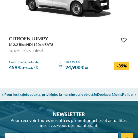
CITROEN JUMPY
M 2.2 BlueHDi 150ch EAT8
10 KM | 2026
| Diesel
40,650 €
Crédit bail à partir de
HT
-39%
ou
459 €
24,900 €
HT/mois
HT
« Pour les trajets courts, privilégiez la marche ou le vélo #SeDéplacerMoinsPolluer »
NEWSLETTER
Pour recevoir toutes nos offres promotionnelles et actualités,
inscrivez-vous dès maintenant.