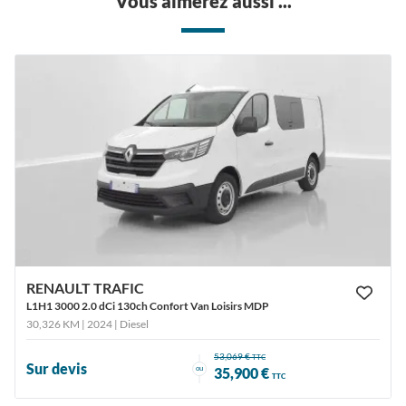
Vous aimerez aussi ...
RENAULT TRAFIC
L1H1 3000 2.0 dCi 130ch Confort Van Loisirs MDP
30,326 KM | 2024
| Diesel
53,069 €
TTC
Sur devis
ou
35,900 €
TTC