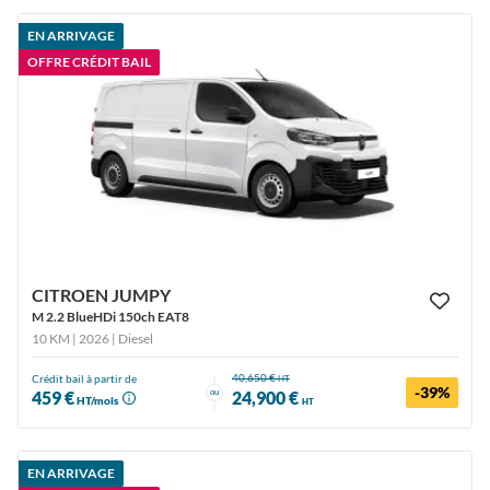
EN ARRIVAGE
OFFRE CRÉDIT BAIL
CITROEN JUMPY
M 2.2 BlueHDi 150ch EAT8
10 KM | 2026
| Diesel
40,650 €
Crédit bail à partir de
HT
-39%
ou
459 €
24,900 €
HT/mois
HT
EN ARRIVAGE