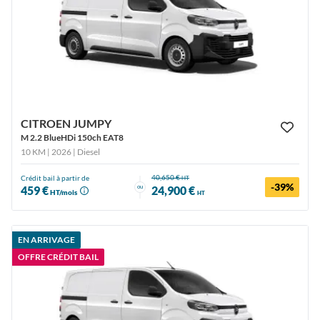
CITROEN JUMPY
M 2.2 BlueHDi 150ch EAT8
10 KM | 2026
| Diesel
40,650 €
Crédit bail à partir de
HT
-39%
ou
459 €
24,900 €
HT/mois
HT
EN ARRIVAGE
OFFRE CRÉDIT BAIL