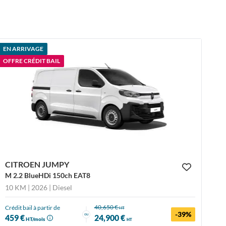
EN ARRIVAGE
OFFRE CRÉDIT BAIL
CITROEN JUMPY
M 2.2 BlueHDi 150ch EAT8
10 KM | 2026
| Diesel
40,650 €
Crédit bail à partir de
HT
-39%
ou
459 €
24,900 €
HT/mois
HT