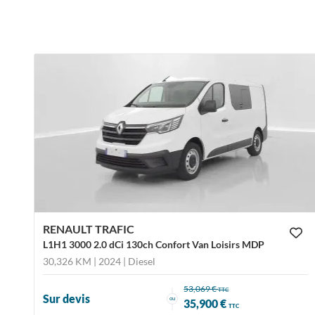
RENAULT TRAFIC
L1H1 3000 2.0 dCi 130ch Confort Van Loisirs MDP
30,326 KM | 2024
| Diesel
53,069 €
TTC
Sur devis
ou
35,900 €
TTC