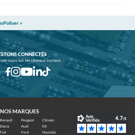
nsPolluer »
ESTONS CONNECTÉS
ivez-nous sur les réseaux sociaux
NOS MARQUES
Renault
Peugeot
Citroën
Dacia
Audi
DS
Fiat
Ford
Hyundai