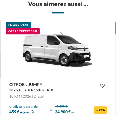
Vous aimerez aussi ...
EN ARRIVAGE
OFFRE CRÉDIT BAIL
CITROEN JUMPY
M 2.2 BlueHDi 150ch EAT8
10 KM | 2026
| Diesel
40,650 €
Crédit bail à partir de
HT
-39%
ou
459 €
24,900 €
HT/mois
HT