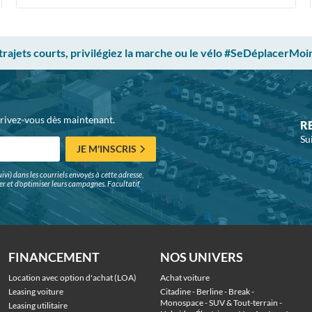
 trajets courts, privilégiez la marche ou le vélo #SeDéplacerMoi
crivez-vous dès maintenant.
R
Su
JE M'INSCRIS
ivi) dans les courriels envoyés à cette adresse,
surer et d'optimiser leurs campagnes. Facultatif,
FINANCEMENT
NOS UNIVERS
Location avec option d'achat (LOA)
Achat voiture
Leasing voiture
Citadine
 - 
Berline
 - 
Break
 - 
Monospace
 - 
SUV & Tout-terrain
 - 
Leasing utilitaire