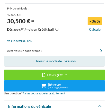
Prix du véhicule :
47,500 €
HT
30,500 €
- 36 %
HT
Dès
/mois en Crédit bail
Calculer
559 €
HT
Voir le détail du prix
Avez-vous un code promo ?
Choisir le mode de
livraison
Devis gratuit
Réserver
(sans engagement)
Une question ?
Faites vous rappeler gratuitement
Informations du véhicule