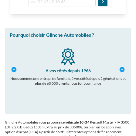
Pourquoi choisir Glinche Automobiles ?
A vos côtés depuis 1966
Nous sommes une entreprise familiale, à vos côtés depuis 2 générations et
plus de 60 000 clients nous font confiance
auto
Glinche Automobiles vous propose ce
véhicule 10KM
Renault Master
- IV 3500
L3H2 2.0 BluedCi 150ch Extra au prix de 30500€
, ou bien en location avec
option d'achat (LOA) à partir de 559€
. Différentes options de financement