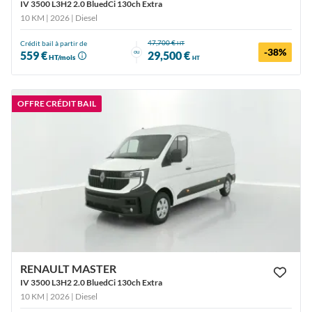
IV 3500 L3H2 2.0 BluedCi 130ch Extra
10 KM | 2026
| Diesel
47,700 €
Crédit bail à partir de
HT
-38%
ou
559 €
29,500 €
HT/mois
HT
OFFRE CRÉDIT BAIL
RENAULT MASTER
IV 3500 L3H2 2.0 BluedCi 130ch Extra
10 KM | 2026
| Diesel