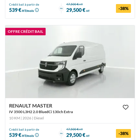
47,500 €
Crédit bail à partir de
HT
-38%
ou
539 €
29,500 €
HT/mois
HT
OFFRE CRÉDIT BAIL
RENAULT MASTER
IV 3500 L3H2 2.0 BluedCi 130ch Extra
10 KM | 2026
| Diesel
47,500 €
Crédit bail à partir de
HT
-38%
ou
539 €
29,500 €
HT/mois
HT