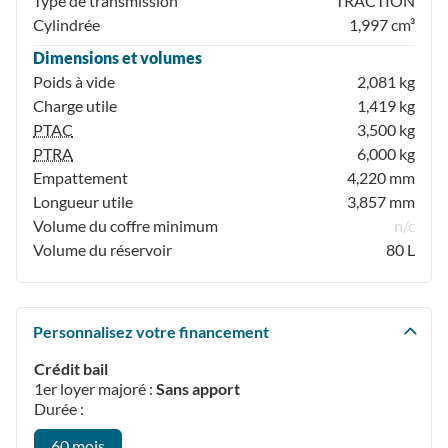
Type de transmission
TRACTION
Cylindrée
1,997 cm³
Dimensions et volumes
Poids à vide
2,081 kg
Charge utile
1,419 kg
PTAC
3,500 kg
PTRA
6,000 kg
Empattement
4,220 mm
Longueur utile
3,857 mm
Volume du coffre minimum
n/c
Volume du réservoir
80 L
Personnalisez votre financement
Crédit bail
1er loyer majoré :
Sans apport
Durée :
60 mois