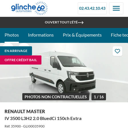
02.43.42.10.43
RETROUVEZ-NOUS À LA FOIRE DU MANS - STAND 097C
OUVERT TOUT L'ÉTÉ
Photos
Informations
Prix & Équipements
Fiche te
EN ARRIVAGE
OFFRE CRÉDIT BAIL
PHOTOS NON CONTRACTUELLES
1 / 16
RENAULT MASTER
IV 3500 L3H2 2.0 BluedCi 150ch Extra
Réf. 35900 - GLI00035900