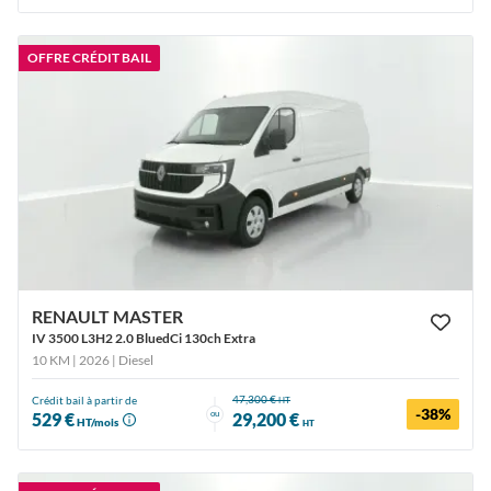
OFFRE CRÉDIT BAIL
RENAULT MASTER
IV 3500 L3H2 2.0 BluedCi 130ch Extra
10 KM | 2026
| Diesel
47,300 €
Crédit bail à partir de
HT
-38%
ou
529 €
29,200 €
HT/mois
HT