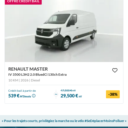
OFFRE CRÉDIT BAIL
RENAULT MASTER
IV 3500 L3H2 2.0 BluedCi 130ch Extra
10 KM | 2026
| Diesel
47,500 €
Crédit bail à partir de
HT
-38%
ou
539 €
29,500 €
HT/mois
HT
« Pour les trajets courts, privilégiez la marche ou le vélo #SeDéplacerMoinsPolluer »