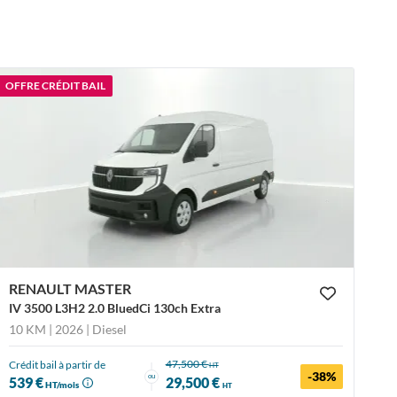
OFFRE CRÉDIT BAIL
RENAULT MASTER
IV 3500 L3H2 2.0 BluedCi 130ch Extra
10 KM | 2026
| Diesel
47,500 €
Crédit bail à partir de
HT
-38%
ou
539 €
29,500 €
HT/mois
HT