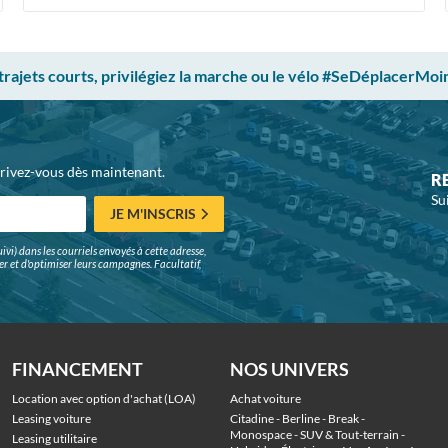
 trajets courts, privilégiez la marche ou le vélo #SeDéplacerMoi
crivez-vous dès maintenant.
R
Su
JE M'INSCRIS
ivi) dans les courriels envoyés à cette adresse,
surer et d'optimiser leurs campagnes. Facultatif,
FINANCEMENT
NOS UNIVERS
Location avec option d'achat (LOA)
Achat voiture
Leasing voiture
Citadine
 - 
Berline
 - 
Break
 - 
Monospace
 - 
SUV & Tout-terrain
 - 
Leasing utilitaire