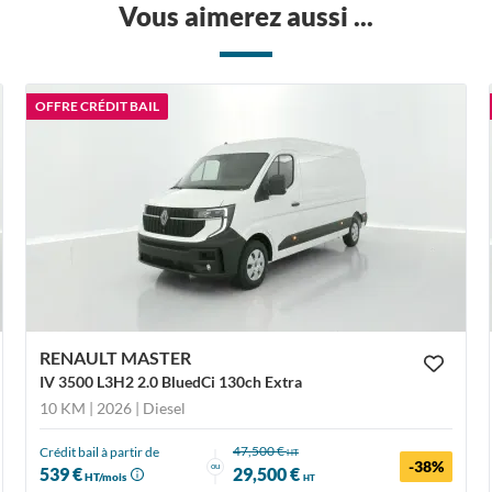
Vous aimerez aussi ...
OFFRE CRÉDIT BAIL
RENAULT MASTER
IV 3500 L3H2 2.0 BluedCi 130ch Extra
10 KM | 2026
| Diesel
47,500 €
Crédit bail à partir de
HT
-38%
ou
539 €
29,500 €
HT/mois
HT