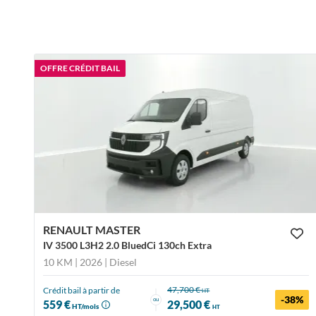
OFFRE CRÉDIT BAIL
RENAULT MASTER
IV 3500 L3H2 2.0 BluedCi 130ch Extra
10 KM | 2026
| Diesel
47,700 €
Crédit bail à partir de
HT
-38%
ou
559 €
29,500 €
HT/mois
HT