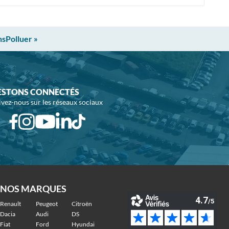
nsPolluer »
ESTONS CONNECTÉS
ivez-nous sur les réseaux sociaux
NOS MARQUES
Renault
Peugeot
Citroën
Dacia
Audi
DS
Fiat
Ford
Hyundai