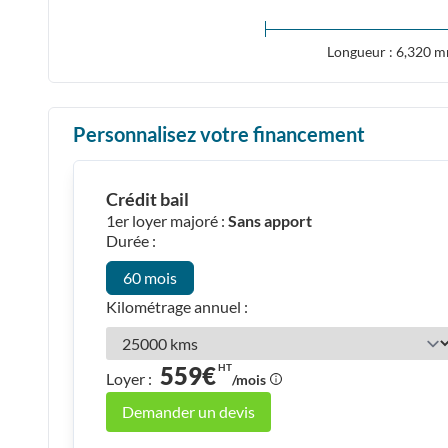
Longueur : 6,320 
Personnalisez votre financement
Crédit bail
1er loyer majoré :
Sans apport
Durée :
60 mois
Kilométrage annuel :
559€
HT
Loyer :
/mois
Demander un devis