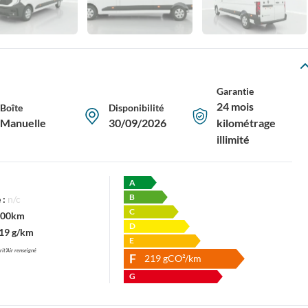
Garantie
24 mois
Boîte
Disponibilité
Manuelle
30/09/2026
kilométrage
illimité
A
B
 :
n/c
C
/100km
D
19 g/km
E
rit'Air renseigné
F
219
gCO²/km
G