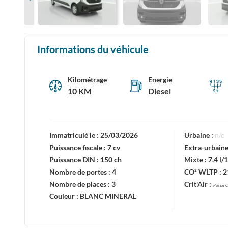
Informations du véhicule
Kilométrage
Energie
10 KM
Diesel
Immatriculé le :
25/03/2026
Urbaine :
n/c
Puissance fiscale :
7 cv
Extra-urbaine
Puissance DIN :
150 ch
Mixte :
7.4 l
Nombre de portes :
4
CO² WLTP :
2
Nombre de places :
3
Crit'Air :
Pas de C
Couleur :
BLANC MINERAL