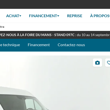
ACHAT
FINANCEMENT
REPRISE
À PROPOS
tra
RT TOUT L'ÉTÉ
: Retrouverez nous en concession à nos horaires habituel
EZ-NOUS À LA FOIRE DU MANS - STAND 097C
: du 10 au 14 septemb
he technique
Financement
Contactez-nous
16
photos