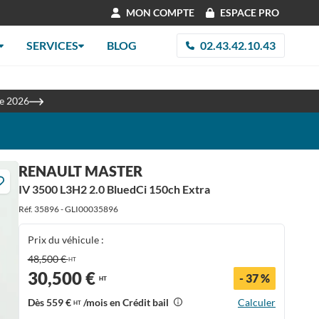
MON COMPTE
ESPACE PRO
SERVICES
BLOG
02.43.42.10.43
les
re 2026
RENAULT MASTER
IV 3500 L3H2 2.0 BluedCi 150ch Extra
Réf. 35896 - GLI00035896
Prix du véhicule :
48,500 €
HT
30,500 €
- 37 %
HT
Dès
559 €
/mois en Crédit bail
Calculer
HT