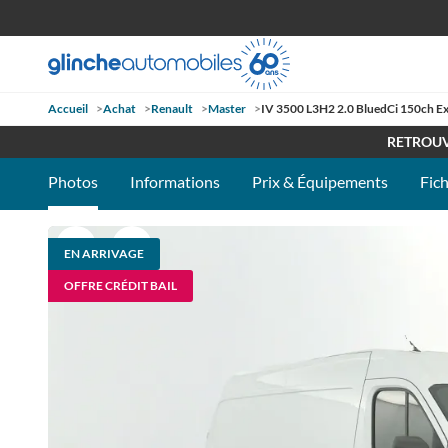
Accueil
>
Achat
>
Renault
>
Master
>
IV 3500 L3H2 2.0 BluedCi 150ch Ex
OUVE
RETROUV
Photos
Informations
Prix & Équipements
Fic
EN ARRIVAGE
OFFRE CRÉDIT BAIL