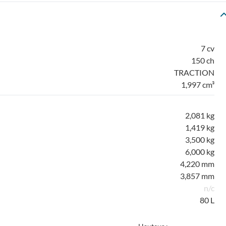
7 cv
150 ch
TRACTION
1,997 cm³
2,081 kg
1,419 kg
3,500 kg
6,000 kg
4,220 mm
3,857 mm
n/c
80 L