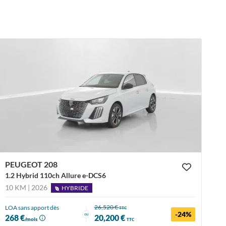
PEUGEOT 208
1.2 Hybrid 110ch Allure e-DCS6
10 KM | 2026
HYBRIDE
26,520 €
LOA sans apport dès
TTC
-24%
ou
268 €
20,200 €
/mois
TTC