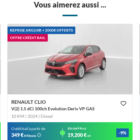
Vous aimerez aussi ...
REPRISE ARGUS®️ + 2000€ OFFERTS
OFFRE CRÉDIT BAIL
RENAULT CLIO
V(2) 1.5 dCi 100ch Evolution Deriv VP GAS
10 KM | 2024
| Diesel
21,167 €
Crédit bail à partir de
HT
-9%
ou
349 €
19,200 €
HT/mois
HT