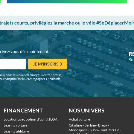
 trajets courts, privilégiez la marche ou le vélo #SeDéplacerMoi
crivez-vous dès maintenant.
R
Su
JE M'INSCRIS
ivi) dans les courriels envoyés à cette adresse,
surer et d'optimiser leurs campagnes. Facultatif,
FINANCEMENT
NOS UNIVERS
Location avec option d'achat (LOA)
Achat voiture
Leasing voiture
Citadine
 - 
Berline
 - 
Break
 - 
Monospace
 - 
SUV & Tout-terrain
 - 
Leasing utilitaire