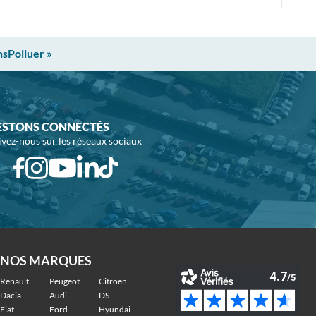
nsPolluer »
ESTONS CONNECTÉS
ivez-nous sur les réseaux sociaux
NOS MARQUES
Renault
Peugeot
Citroën
Dacia
Audi
DS
Fiat
Ford
Hyundai