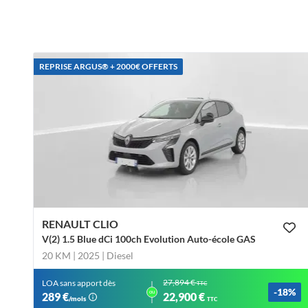
REPRISE ARGUS®️ + 2000€ OFFERTS
RENAULT CLIO
V(2) 1.5 Blue dCi 100ch Evolution Auto-école GAS
20 KM | 2025
| Diesel
27,894 €
LOA sans apport dès
TTC
-18%
ou
289 €
22,900 €
/mois
TTC