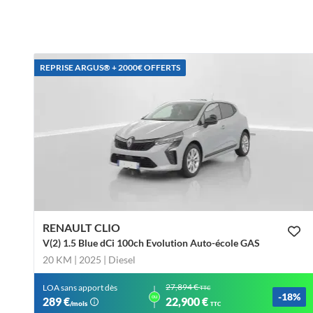
REPRISE ARGUS®️ + 2000€ OFFERTS
RENAULT CLIO
V(2) 1.5 Blue dCi 100ch Evolution Auto-école GAS
20 KM | 2025
| Diesel
27,894 €
LOA sans apport dès
TTC
-18%
ou
289 €
22,900 €
/mois
TTC