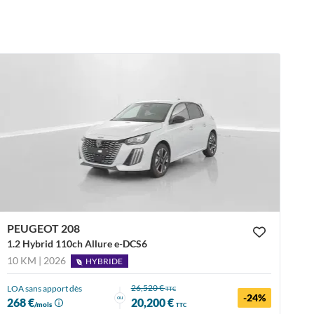
PEUGEOT 208
1.2 Hybrid 110ch Allure e-DCS6
10 KM | 2026
HYBRIDE
26,520 €
LOA sans apport dès
TTC
-24%
ou
268 €
20,200 €
/mois
TTC