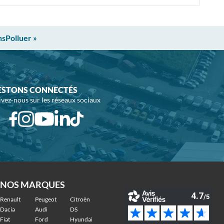
nsPolluer »
ESTONS CONNECTÉS
ivez-nous sur les réseaux sociaux
NOS MARQUES
Renault
Peugeot
Citroën
Dacia
Audi
DS
Fiat
Ford
Hyundai