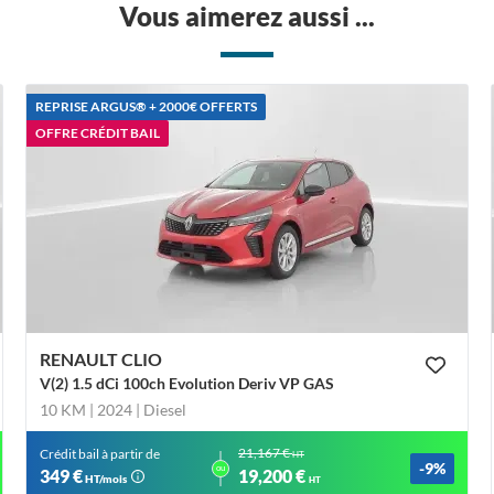
Vous aimerez aussi ...
REPRISE ARGUS®️ + 2000€ OFFERTS
OFFRE CRÉDIT BAIL
RENAULT CLIO
V(2) 1.5 dCi 100ch Evolution Deriv VP GAS
10 KM | 2024
| Diesel
21,167 €
Crédit bail à partir de
HT
-9%
ou
349 €
19,200 €
HT/mois
HT