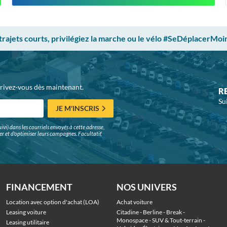
 trajets courts, privilégiez la marche ou le vélo #SeDéplacerMoi
crivez-vous dès maintenant.
R
Su
JE M'INSCRIS
ivi) dans les courriels envoyés à cette adresse,
surer et d'optimiser leurs campagnes. Facultatif,
FINANCEMENT
NOS UNIVERS
Location avec option d'achat (LOA)
Achat voiture
Leasing voiture
Citadine
 - 
Berline
 - 
Break
 - 
Monospace
 - 
SUV & Tout-terrain
 - 
Leasing utilitaire