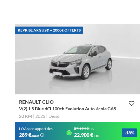
REPRISE ARGUS®️ + 2000€ OFFERTS
RENAULT CLIO
V(2) 1.5 Blue dCi 100ch Evolution Auto-école GAS
20 KM | 2025
| Diesel
27,894 €
LOA sans apport dès
TTC
-18%
ou
289 €
22,900 €
/mois
TTC