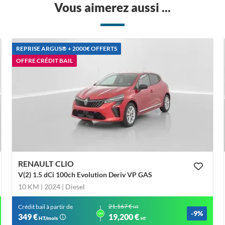
Vous aimerez aussi ...
REPRISE ARGUS®️ + 2000€ OFFERTS
OFFRE CRÉDIT BAIL
RENAULT CLIO
V(2) 1.5 dCi 100ch Evolution Deriv VP GAS
10 KM | 2024
| Diesel
21,167 €
Crédit bail à partir de
HT
-9%
ou
349 €
19,200 €
HT/mois
HT