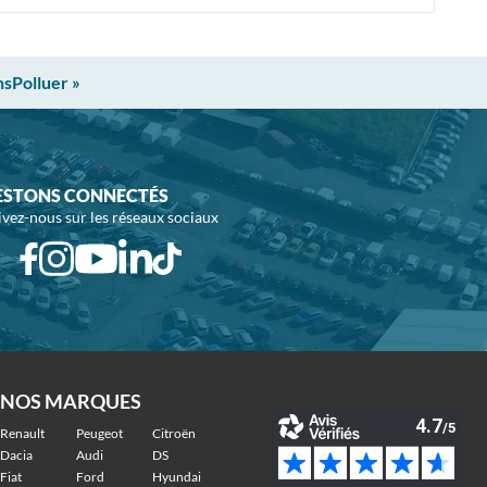
nsPolluer »
ESTONS CONNECTÉS
ivez-nous sur les réseaux sociaux
NOS MARQUES
Renault
Peugeot
Citroën
Dacia
Audi
DS
Fiat
Ford
Hyundai