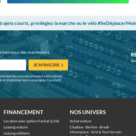
 trajets courts, privilégiez la marche ou le vélo #SeDéplacerMoi
crivez-vous dès maintenant.
R
Su
JE M'INSCRIS
ivi) dans les courriels envoyés à cette adresse,
surer et d'optimiser leurs campagnes. Facultatif,
FINANCEMENT
NOS UNIVERS
Location avec option d'achat (LOA)
Achat voiture
Leasing voiture
Citadine
 - 
Berline
 - 
Break
 - 
Monospace
 - 
SUV & Tout-terrain
 - 
Leasing utilitaire