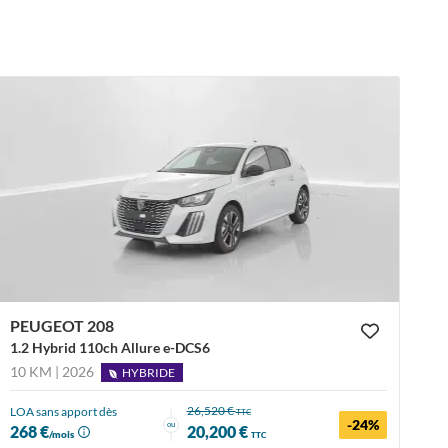
PEUGEOT 208
1.2 Hybrid 110ch Allure e-DCS6
10 KM | 2026
HYBRIDE
26,520 €
LOA sans apport dès
TTC
-24%
ou
268 €
20,200 €
/mois
TTC