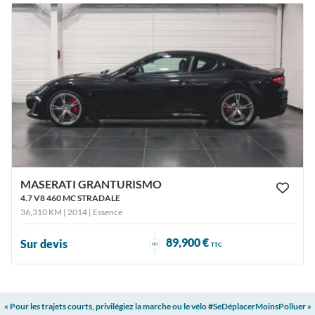
MASERATI GRANTURISMO
4.7 V8 460 MC STRADALE
36,310 KM | 2014
| Essence
89,900 €
Sur devis
ou
TTC
« Pour les trajets courts, privilégiez la marche ou le vélo #SeDéplacerMoinsPolluer »