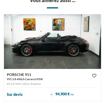
Vous aimerez aussi ...
PORSCHE 911
991 3.8 400ch Carrera S PDK
69,127 KM | 2012
| Essence
94,900 €
Sur devis
ou
TTC